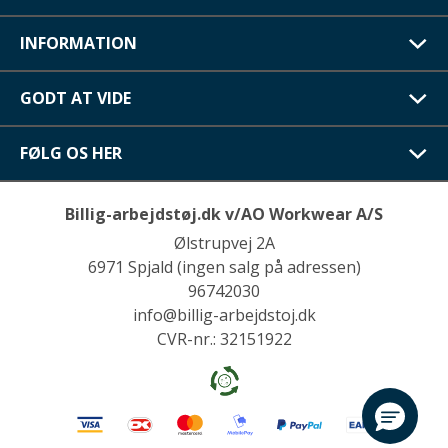
INFORMATION
GODT AT VIDE
FØLG OS HER
Billig-arbejdstøj.dk v/AO Workwear A/S
Ølstrupvej 2A
6971 Spjald (ingen salg på adressen)
96742030
info@billig-arbejdstoj.dk
CVR-nr.: 32151922