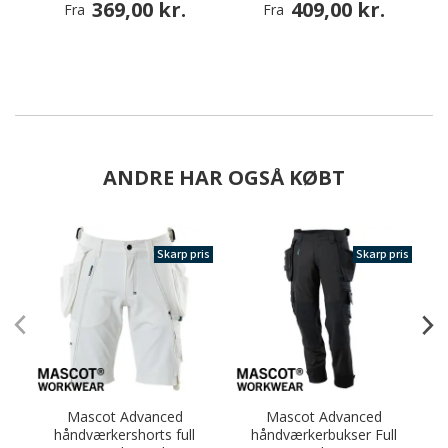
369,00 kr.
409,00 kr.
Fra
Fra
ANDRE HAR OGSÅ KØBT
Skarp pris
Skarp pris
Mascot Advanced
Mascot Advanced
T
håndværkershorts full
håndværkerbukser Full