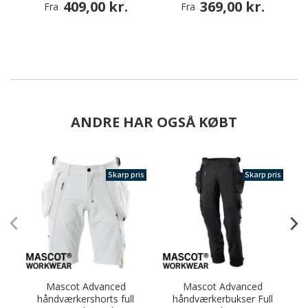
409,00 kr.
369,00 kr.
Fra
Fra
ANDRE HAR OGSÅ KØBT
Skarp pris
Skarp pris
Mascot Advanced
Mascot Advanced
T
håndværkershorts full
håndværkerbukser Full