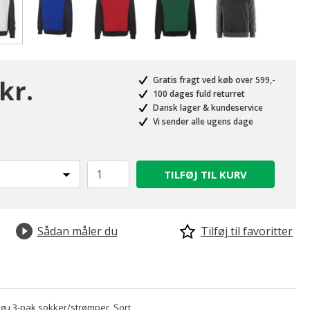
valgte
kr.
Gratis fragt ved køb over 599,-
100 dages fuld returret
Dansk lager & kundeservice
Vi sender alle ugens dage
TILFØJ TIL KURV
Sådan måler du
Tilføj til favoritter
u 3-pak sokker/strømper, Sort