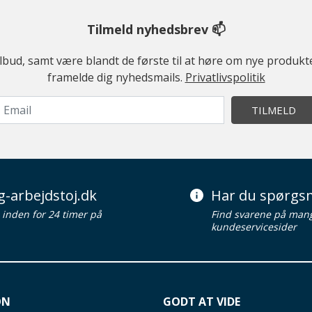
Tilmeld nyhedsbrev 📫
ilbud, samt være blandt de første til at høre om nye produk
framelde dig nyhedsmails.
Privatlivspolitik
TILMELD
g-arbejdstoj.dk
Har du spørgsm
d inden for 24 timer på
Find svarene på man
kundeservicesider
ON
GODT AT VIDE