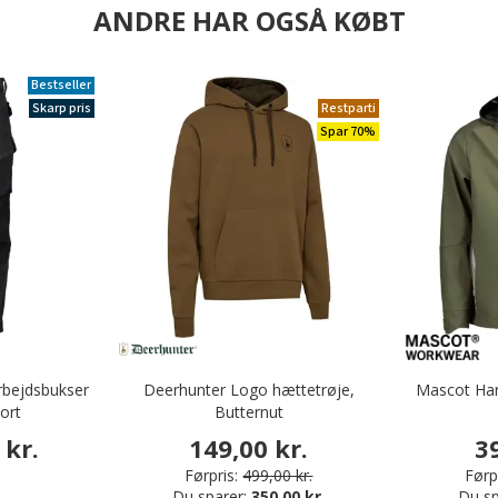
ANDRE HAR OGSÅ KØBT
Bestseller
Skarp pris
Restparti
Spar 70%
bejdsbukser
Deerhunter Logo hættetrøje,
Mascot Har
Sort
Butternut
 kr.
149,00 kr.
3
Førpris:
499,00 kr.
Førpr
Du sparer:
350,00 kr.
Du sp