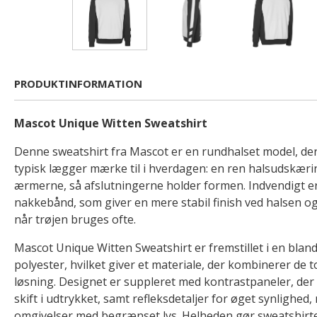
PRODUKTINFORMATION
Mascot Unique Witten Sweatshirt
Denne sweatshirt fra Mascot er en rundhalset model, der
typisk lægger mærke til i hverdagen: en ren halsudskæring
ærmerne, så afslutningerne holder formen. Indvendigt e
nakkebånd, som giver en mere stabil finish ved halsen og
når trøjen bruges ofte.
Mascot Unique Witten Sweatshirt er fremstillet i en blan
polyester, hvilket giver et materiale, der kombinerer de t
løsning. Designet er suppleret med kontrastpaneler, der g
skift i udtrykket, samt refleksdetaljer for øget synlighed,
omgivelser med begrænset lys. Helheden gør sweatshirte