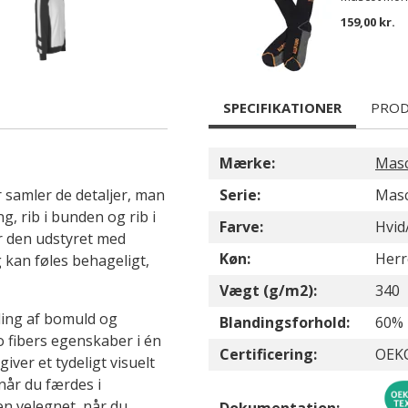
159,00 kr.
SPECIFIKATIONER
PROD
Mærke:
Mas
 samler de detaljer, man
Serie:
Masc
, rib i bunden og rib i
Farve:
Hvid
r den udstyret med
Køn:
Herr
 kan føles behageligt,
Vægt (g/m2):
340
ding af bomuld og
Blandingsforhold:
60% 
o fibers egenskaber i én
Certificering:
OEK
iver et tydeligt visuelt
 når du færdes i
n velegnet, når du