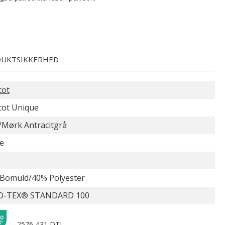
UKTSIKKERHED
cot
ot Unique
/Mørk Antracitgrå
e
Bomuld/40% Polyester
O-TEX® STANDARD 100
2576-431 DTI