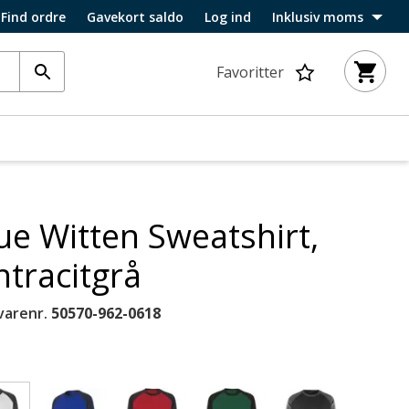
Find ordre
Gavekort saldo
Log ind
Inklusiv moms
Favoritter
e Witten Sweatshirt,
tracitgrå
varenr.
50570-962-0618