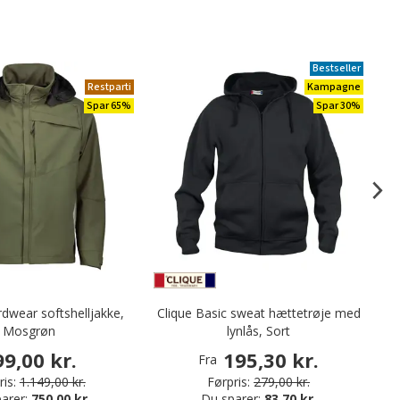
Bestseller
Restparti
Kampagne
Spar 65%
Spar 30%
dwear softshelljakke,
Clique Basic sweat hættetrøje med
Ma
Mosgrøn
lynlås, Sort
99,00 kr.
195,30 kr.
Fra
is:
1.149,00 kr.
Førpris:
279,00 kr.
arer:
750,00 kr.
Du sparer:
83,70 kr.