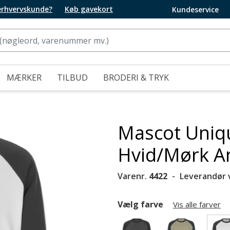
 erhvervskunde?
Køb gavekort
Kundeservice
MÆRKER
TILBUD
BRODERI & TRYK
Mascot Uniqu
Hvid/Mørk An
Varenr.
4422
Leverandør 
Vælg farve
Vis alle farver