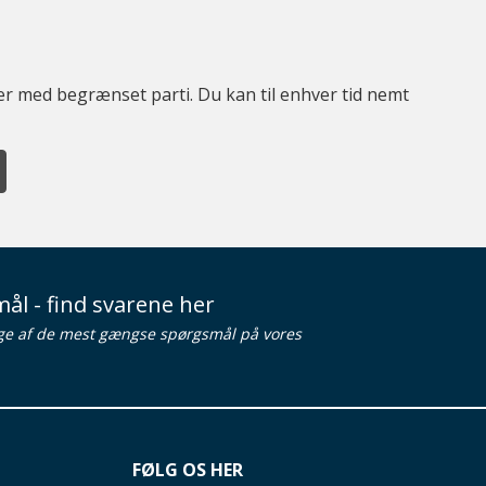
ter med begrænset parti. Du kan til enhver tid nemt
ål - find svarene her
ge af de mest gængse spørgsmål på vores
FØLG OS HER