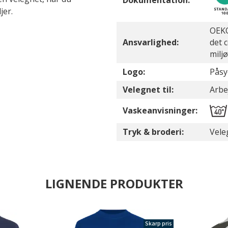
Dokumentation:
jer.
OEKO
Ansvarlighed:
det 
milj
Logo:
Påsy
Velegnet til:
Arbe
Vaskeanvisninger:
Tryk & broderi:
Vele
LIGNENDE PRODUKTER
Skarp pris