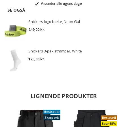
Vi sender alle ugens dage
SE OGSÅ
Snickers logo bælte, Neon Gul
249,00 kr.
Snickers 3-pak strømper, White
125,00 kr.
LIGNENDE PRODUKTER
Bestseller
Skarp pris
Restparti
Spar 68%