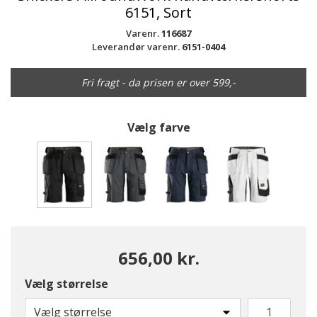
6151, Sort
Varenr.
116687
Leverandør varenr.
6151-0404
Fri fragt - da prisen er over 599,-
Vælg farve
valgte
656,00 kr.
Vælg størrelse
Vælg størrelse