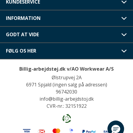
KUNDESERVICE
INFORMATION
GODT AT VIDE
FØLG OS HER
Billig-arbejdstøj.dk v/AO Workwear A/S
Ølstrupvej 2A
6971 Spjald (ingen salg på adressen)
96742030
info@billig-arbejdstoj.dk
CVR-nr.: 32151922