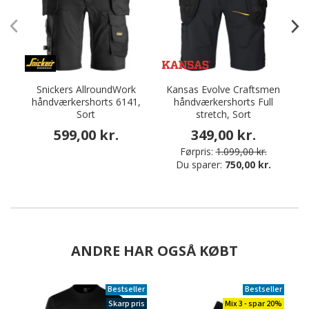
Snickers AllroundWork
Kansas Evolve Craftsmen
håndværkershorts 6141,
håndværkershorts Full
hå
Sort
stretch, Sort
599,00 kr.
349,00 kr.
Førpris:
1.099,00 kr.
Du sparer:
750,00 kr.
ANDRE HAR OGSÅ KØBT
Bestseller
Bestseller
Skarp pris
Mix 3 - spar 20%