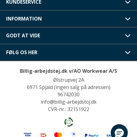
KUNDESERVICE
INFORMATION
GODT AT VIDE
FØLG OS HER
Billig-arbejdstøj.dk v/AO Workwear A/S
Ølstrupvej 2A
6971 Spjald (ingen salg på adressen)
96742030
info@billig-arbejdstoj.dk
CVR-nr.: 32151922