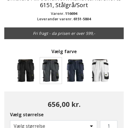
6151, Stålgrå/Sort
Varenr.
116694
Leverandør varenr.
6151-5804
Fri fragt - da prisen er over 599,-
Vælg farve
valgte
656,00 kr.
Vælg størrelse
Vælg størrelse