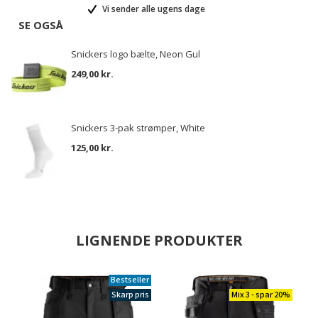
Vi sender alle ugens dage
SE OGSÅ
Snickers logo bælte, Neon Gul
249,00 kr.
Snickers 3-pak strømper, White
125,00 kr.
LIGNENDE PRODUKTER
Bestseller
Skarp pris
Mix 3 - spar 20%