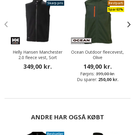
Skarp pris
Restparti
Spar 63%
Helly Hansen Manchester
Ocean Outdoor fleecevest,
2.0 fleece vest, Sort
Olive
349,00 kr.
149,00 kr.
Førpris:
399,00 kr.
Du sparer:
250,00 kr.
ANDRE HAR OGSÅ KØBT
Bestseller