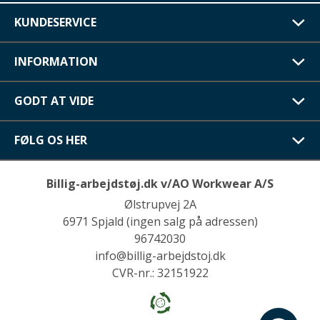
KUNDESERVICE
INFORMATION
GODT AT VIDE
FØLG OS HER
Billig-arbejdstøj.dk v/AO Workwear A/S
Ølstrupvej 2A
6971 Spjald (ingen salg på adressen)
96742030
info@billig-arbejdstoj.dk
CVR-nr.: 32151922