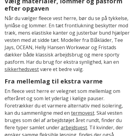
Vælg materialer, lommer og pasform
efter opgaven
Når du vælger fleece vest herre, bør du se på tykkelse,
lynlåse og lommer. En tæt frontlukning beskytter mod
træk, mens elastiske kanter og justerbar bund hjælper
vesten med at sidde tæt. Modeller fra Blåkläder, Tee
Jays, OCEAN, Helly Hansen Workwear og Fristads
dækker både klassisk arbejdsbrug og mere sporty
pasform. Har du brug for ekstra synlighed, kan en
sikkerhedsvest
være et bedre valg.
Fra mellemlag til ekstra varme
En fleece vest herre er velegnet som mellemlag om
efteråret og som let yderlag i kølige pauser.
Foretrækker du et varmere alternativ med isolering,
kan du sammenligne med en
termovest
. Skal vesten
bruges som del af arbejdstøjet året rundt, finder du
flere typer samlet under
arbejdsvest
. Til kvinder, der
ønsker samme fleksible løsning, findes der også