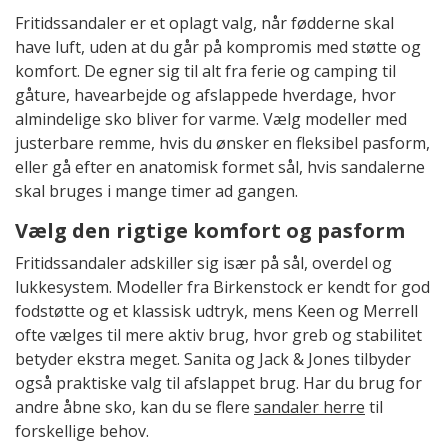
Fritidssandaler er et oplagt valg, når fødderne skal
have luft, uden at du går på kompromis med støtte og
komfort. De egner sig til alt fra ferie og camping til
gåture, havearbejde og afslappede hverdage, hvor
almindelige sko bliver for varme. Vælg modeller med
justerbare remme, hvis du ønsker en fleksibel pasform,
eller gå efter en anatomisk formet sål, hvis sandalerne
skal bruges i mange timer ad gangen.
Vælg den rigtige komfort og pasform
Fritidssandaler adskiller sig især på sål, overdel og
lukkesystem. Modeller fra Birkenstock er kendt for god
fodstøtte og et klassisk udtryk, mens Keen og Merrell
ofte vælges til mere aktiv brug, hvor greb og stabilitet
betyder ekstra meget. Sanita og Jack & Jones tilbyder
også praktiske valg til afslappet brug. Har du brug for
andre åbne sko, kan du se flere
sandaler herre
til
forskellige behov.