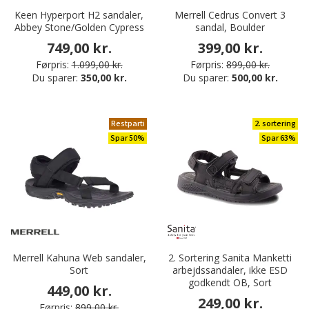
Keen Hyperport H2 sandaler,
Merrell Cedrus Convert 3
Abbey Stone/Golden Cypress
sandal, Boulder
749,00 kr.
399,00 kr.
Førpris:
1.099,00 kr.
Førpris:
899,00 kr.
Du sparer:
350,00 kr.
Du sparer:
500,00 kr.
Restparti
2. sortering
Spar 50%
Spar 63%
Merrell Kahuna Web sandaler,
2. Sortering Sanita Manketti
Sort
arbejdssandaler, ikke ESD
godkendt OB, Sort
449,00 kr.
249,00 kr.
Førpris:
899,00 kr.