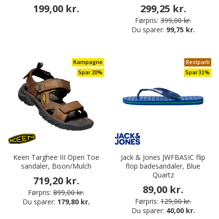
199,00 kr.
299,25 kr.
Førpris:
399,00 kr.
Du sparer:
99,75 kr.
Kampagne
Restparti
Spar 20%
Spar 31%
Keen Targhee III Open Toe
Jack & Jones JWFBASIC flip
sandaler, Bison/Mulch
flop badesandaler, Blue
Quartz
719,20 kr.
89,00 kr.
Førpris:
899,00 kr.
Førpris:
129,00 kr.
Du sparer:
179,80 kr.
Du sparer:
40,00 kr.