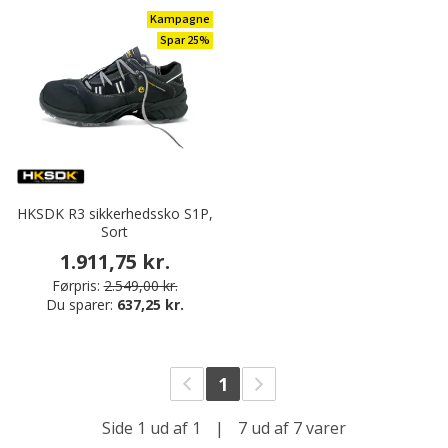
Kampagne
Spar 25%
HKSDK R3 sikkerhedssko S1P,
Sort
1.911,75 kr.
Førpris:
2.549,00 kr.
Du sparer:
637,25 kr.
1
Side 1 ud af 1
|
7 ud af 7 varer