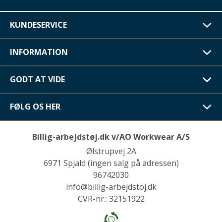
KUNDESERVICE
INFORMATION
GODT AT VIDE
FØLG OS HER
Billig-arbejdstøj.dk v/AO Workwear A/S
Ølstrupvej 2A
6971 Spjald (ingen salg på adressen)
96742030
info@billig-arbejdstoj.dk
CVR-nr.: 32151922