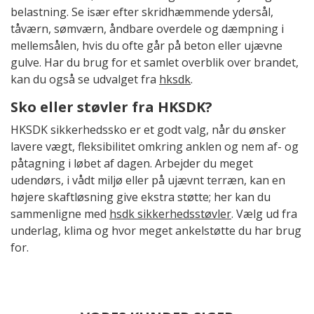
belastning. Se især efter skridhæmmende ydersål,
tåværn, sømværn, åndbare overdele og dæmpning i
mellemsålen, hvis du ofte går på beton eller ujævne
gulve. Har du brug for et samlet overblik over brandet,
kan du også se udvalget fra
hksdk
.
Sko eller støvler fra HKSDK?
HKSDK sikkerhedssko er et godt valg, når du ønsker
lavere vægt, fleksibilitet omkring anklen og nem af- og
påtagning i løbet af dagen. Arbejder du meget
udendørs, i vådt miljø eller på ujævnt terræn, kan en
højere skaftløsning give ekstra støtte; her kan du
sammenligne med
hsdk sikkerhedsstøvler
. Vælg ud fra
underlag, klima og hvor meget ankelstøtte du har brug
for.