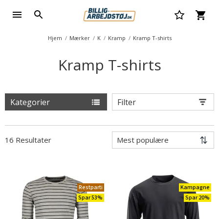
Hjem
Mærker
K
Kramp
Kramp T-shirts
Kramp T-shirts
Kategorier
Filter
16 Resultater
Restparti
Kampagne
Spar 53%
Spar 20%