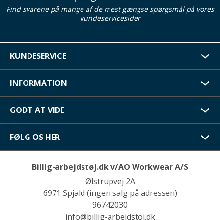
Find svarene på mange af de mest gængse spørgsmål på vores
kundeservicesider
KUNDESERVICE
INFORMATION
GODT AT VIDE
FØLG OS HER
Billig-arbejdstøj.dk v/AO Workwear A/S
Ølstrupvej 2A
6971 Spjald (ingen salg på adressen)
96742030
info@billig-arbejdstoj.dk