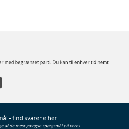
ter med begrænset parti. Du kan til enhver tid nemt
ål - find svarene her
ge af de mest gængse spørgsmål på vores