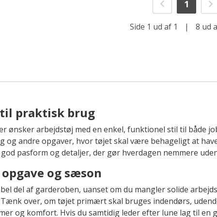
1
Side 1 ud af 1
|
8 ud a
til praktisk brug
er ønsker arbejdstøj med en enkel, funktionel stil til både job
g og andre opgaver, hvor tøjet skal være behageligt at ha
, god pasform og detaljer, der gør hverdagen nemmere ude
 opgave og sæson
el del af garderoben, uanset om du mangler solide arbejdsb
r. Tænk over, om tøjet primært skal bruges indendørs, uden
er og komfort. Hvis du samtidig leder efter lune lag til en 