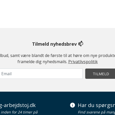
Tilmeld nyhedsbrev 📫
ilbud, samt være blandt de første til at høre om nye produk
framelde dig nyhedsmails.
Privatlivspolitik
TILMELD
g-arbejdstoj.dk
Har du spørgsm
d inden for 24 timer på
Find svarene på man