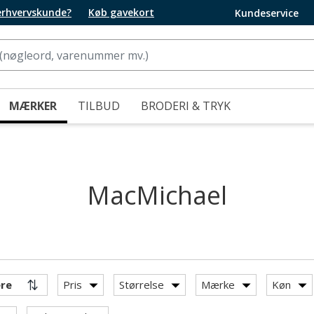
 erhvervskunde?
Køb gavekort
Kundeservice
MÆRKER
TILBUD
BRODERI & TRYK
MacMichael
Pris
Størrelse
Mærke
Køn
hael