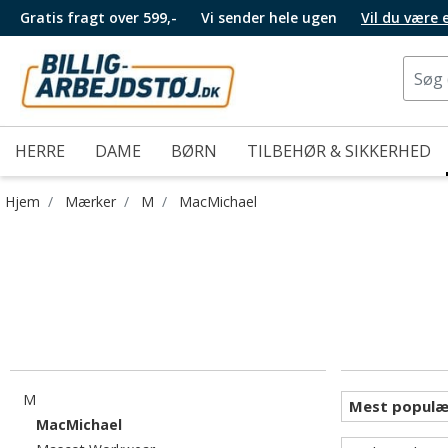
Gratis fragt over 599,-
Vi sender hele ugen
Vil du være
HERRE
DAME
BØRN
TILBEHØR & SIKKERHED
Hjem
Mærker
M
MacMichael
Filtrér efter category: M
M
valgte I øjeblikket sorteret efter category: MacMic
MacMichael