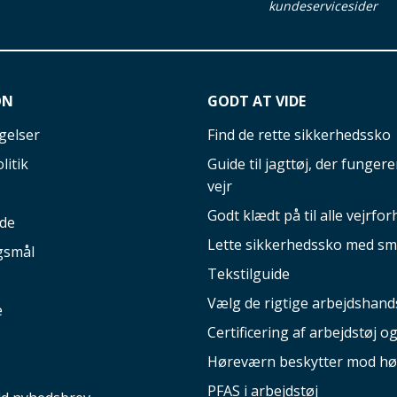
kundeservicesider
ON
GODT AT VIDE
gelser
Find de rette sikkerhedssko
litik
Guide til jagttøj, der fungerer
vejr
Godt klædt på til alle vejrfor
ide
Lette sikkerhedssko med sm
gsmål
Tekstilguide
Vælg de rigtige arbejdshand
e
Certificering af arbejdstøj o
Høreværn beskytter mod hø
PFAS i arbejdstøj