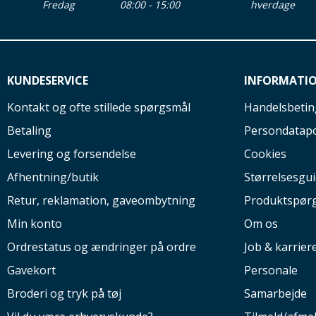
Fredag
08:00 - 15:00
hverdage
KUNDESERVICE
INFORMATI
Kontakt og ofte stillede spørgsmål
Handelsbetin
Betaling
Persondatapo
Levering og forsendelse
Cookies
Afhentning/butik
Størrelsesgu
Retur, reklamation, gaveombytning
Produktspør
Min konto
Om os
Ordrestatus og ændringer på ordre
Job & karrier
Gavekort
Personale
Broderi og tryk på tøj
Samarbejde