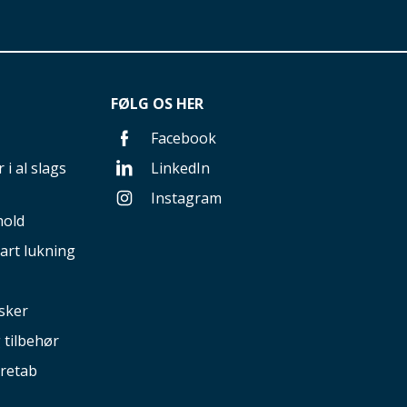
FØLG OS HER
Facebook
 i al slags
LinkedIn
Instagram
hold
art lukning
sker
g tilbehør
retab