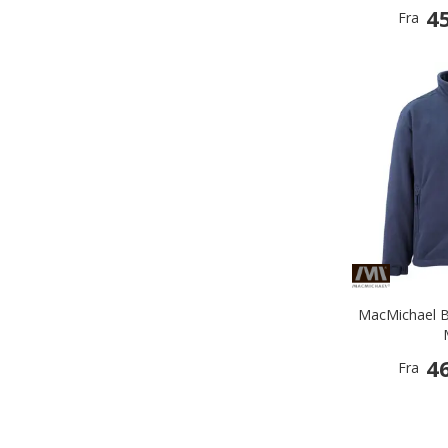
45
Fra
MacMichael B
46
Fra