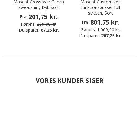
Mascot Crossover Carvin
Mascot Customized
sweatshirt, Dyb sort
funktionsbukser full
P
stretch, Sort
201,75 kr.
Fra
801,75 kr.
Fra
Førpris:
269,00 kr.
Førpris:
1.069,00 kr.
Du sparer:
67,25 kr.
Du sparer:
267,25 kr.
VORES KUNDER SIGER