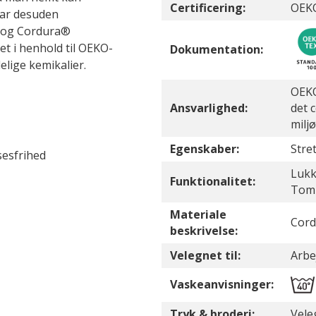
Certificering:
OEK
har desuden
r og Cordura®
ret i henhold til OEKO-
Dokumentation:
elige kemikalier.
OEKO
Ansvarlighed:
det 
milj
Egenskaber:
Stre
esfrihed
Lukk
Funktionalitet:
Tom
Materiale
Cord
beskrivelse:
Velegnet til:
Arbe
Vaskeanvisninger:
Tryk & broderi:
Vele