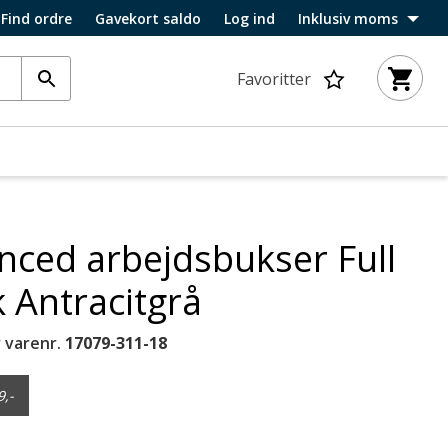
Find ordre
Gavekort saldo
Log ind
Inklusiv moms
Favoritter
ced arbejdsbukser Full
 Antracitgrå
 varenr.
17079-311-18
9,-