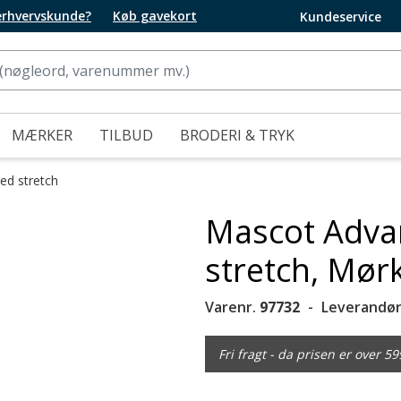
 erhvervskunde?
Køb gavekort
Kundeservice
MÆRKER
TILBUD
BRODERI & TRYK
ed stretch
Mascot Advan
stretch, Mørk
Varenr.
97732
Leverandør
Fri fragt - da prisen er over 59