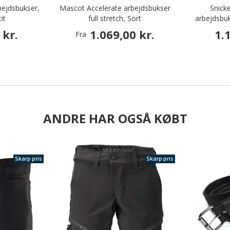
bejdsbukser,
Mascot Accelerate arbejdsbukser
Snick
it
full stretch, Sort
arbejdsbuk
 kr.
1.069,00 kr.
1.
Fra
ANDRE HAR OGSÅ KØBT
Skarp pris
Skarp pris