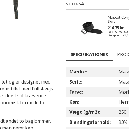
SE OGSÅ
Mascot Con
Sort
216,75 kr.
Førpris:
289,00 
Du sparer:
72,2
SPECIFIKATIONER
PROD
Mærke:
Mas
itet og er designet med
Serie:
Masc
remstillet med Full 4-vejs
Farve:
Mørk
 ideelle til krævende
Køn:
Herr
rgonomisk formede for
Vægt (g/m2):
250
ndt andet to baglommer,
Blandingsforhold:
93% 
å man nemt kan