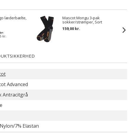
go læderbælte,
Mascot Mongu 3-pak
sokker/strømper, Sort
159,00 kr.
kr.
5 kr.
UKTSIKKERHED
cot
ot Advanced
 Antracitgrå
e
Nylon/7% Elastan