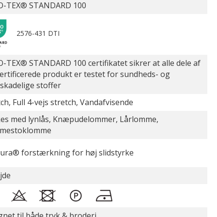
O-TEX® STANDARD 100
2576-431 DTI
-TEX® STANDARD 100 certifikatet sikrer at alle dele af
certificerede produkt er testet for sundheds- og
øskadelige stoffer
tch, Full 4-vejs stretch, Vandafvisende
es med lynlås, Knæpudelommer, Lårlomme,
mestoklomme
ura® forstærkning for høj slidstyrke
jde
gnet til både tryk & broderi