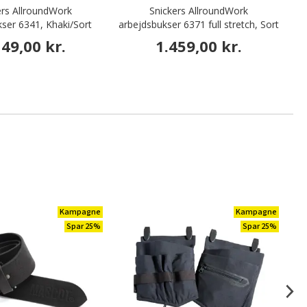
ers AllroundWork
Snickers AllroundWork
Ma
ser 6341, Khaki/Sort
arbejdsbukser 6371 full stretch, Sort
149,00 kr.
1.459,00 kr.
Kampagne
Kampagne
Spar 25%
Spar 25%