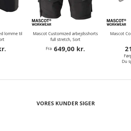
d lomme til
Mascot Customized arbejdsshorts
Mascot Co
ort
full stretch, Sort
r.
649,00 kr.
2
Fra
Førp
Du s
VORES KUNDER SIGER