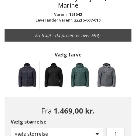
Marine
Varenr.
151542
Leverandør varenr.
22215-607-010
Fri fragt - da prisen er over 599,-
Vælg farve
valgte
Fra
1.469,00 kr.
Vælg størrelse
Vælg størrelse