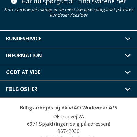
Har du spørgsmål - find svarene her
Find svarene på mange af de mest gængse spørgsmål på vores
kundeservicesider
KUNDESERVICE
INFORMATION
GODT AT VIDE
FØLG OS HER
Billig-arbejdstøj.dk v/AO Workwear A/S
Ølstrupvej 2A
6971 Spjald (ingen salg på adressen)
96742030