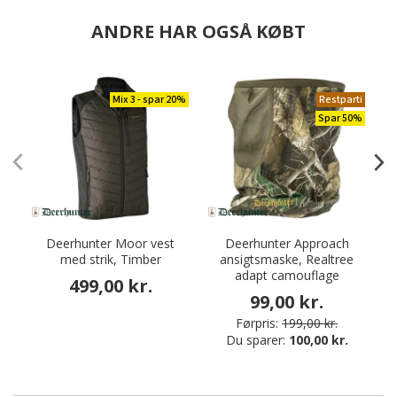
ANDRE HAR OGSÅ KØBT
Mix 3 - spar 20%
Restparti
Spar 50%
Deerhunter Moor vest
Deerhunter Approach
med strik, Timber
ansigtsmaske, Realtree
adapt camouflage
499,00 kr.
99,00 kr.
Førpris:
199,00 kr.
Du sparer:
100,00 kr.