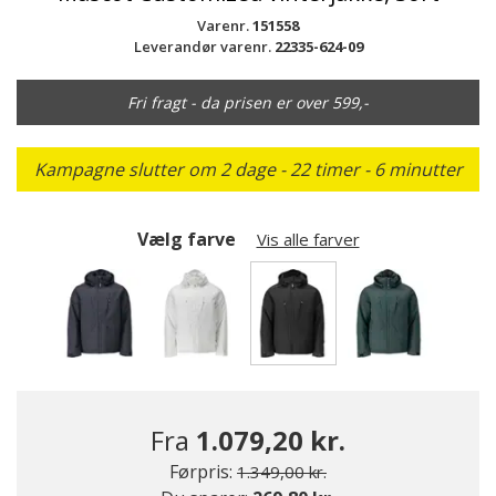
Varenr.
151558
Leverandør varenr.
22335-624-09
Fri fragt - da prisen er over 599,-
Kampagne slutter om 2 dage - 22 timer - 6 minutter
Vælg farve
Vis alle farver
valgte
Fra
1.079,20 kr.
Pris nedsat fra
til
Førpris:
1.349,00 kr.