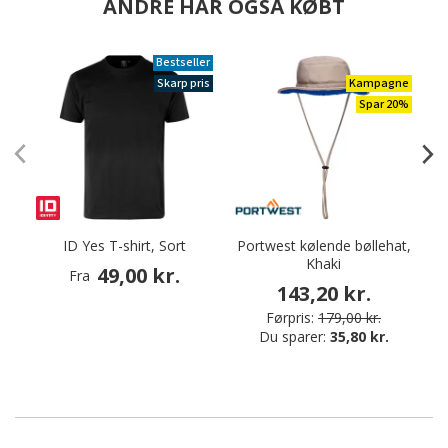
ANDRE HAR OGSÅ KØBT
Bestseller
Skarp pris
Kampagne
Spar 20%
ID Yes T-shirt, Sort
Portwest kølende bøllehat,
Khaki
49,00 kr.
Fra
143,20 kr.
Førpris:
179,00 kr.
Du sparer:
35,80 kr.