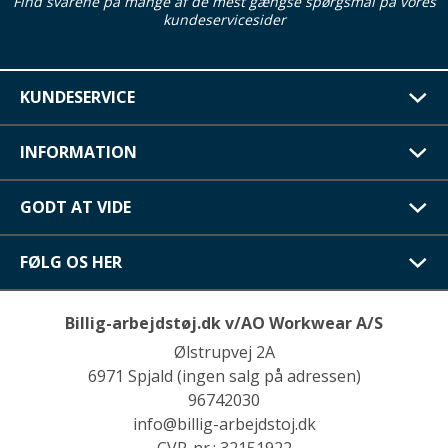
Find svarene på mange af de mest gængse spørgsmål på vores
kundeservicesider
KUNDESERVICE
INFORMATION
GODT AT VIDE
FØLG OS HER
Billig-arbejdstøj.dk v/AO Workwear A/S
Ølstrupvej 2A
6971 Spjald (ingen salg på adressen)
96742030
info@billig-arbejdstoj.dk