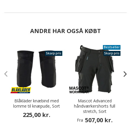
ANDRE HAR OGSÅ KØBT
Bestseller
Skarp pris
Skarp pris
Blåkläder knæbind med
Mascot Advanced
lomme til knæpude, Sort
håndværkershorts full
stretch, Sort
225,00 kr.
507,00 kr.
Fra