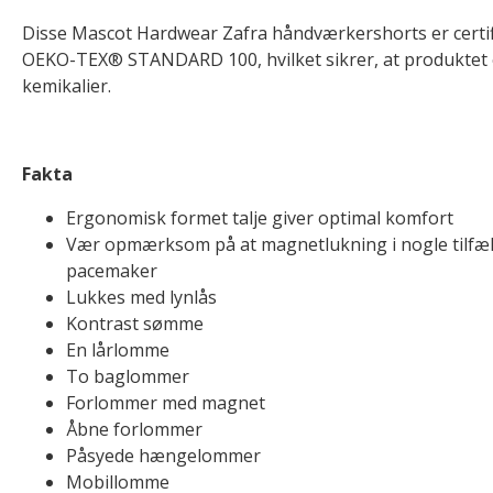
Disse Mascot Hardwear Zafra håndværkershorts er certific
OEKO-TEX® STANDARD 100, hvilket sikrer, at produktet er
kemikalier.
Fakta
Ergonomisk formet talje giver optimal komfort
Vær opmærksom på at magnetlukning i nogle tilfæl
pacemaker
Lukkes med lynlås
Kontrast sømme
En lårlomme
To baglommer
Forlommer med magnet
Åbne forlommer
Påsyede hængelommer
Mobillomme