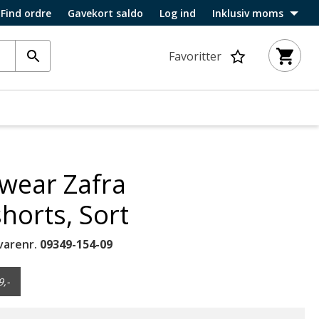
Find ordre
Gavekort saldo
Log ind
Inklusiv moms
Favoritter
wear Zafra
orts, Sort
varenr.
09349-154-09
9,-