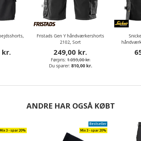
bejdsshorts,
Fristads Gen Y håndværkershorts
Snick
2102, Sort
håndværk
 kr.
249,00 kr.
6
Førpris:
1.059,00 kr.
Du sparer:
810,00 kr.
ANDRE HAR OGSÅ KØBT
Bestseller
Mix 3 - spar 20%
Mix 3 - spar 20%