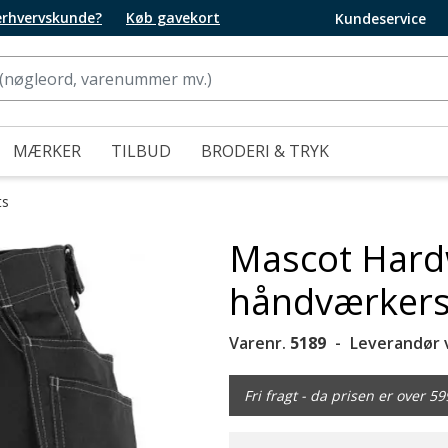
 erhvervskunde?
Køb gavekort
Kundeservice
MÆRKER
TILBUD
BRODERI & TRYK
ts
Mascot Hard
håndværkersh
Varenr.
5189
Leverandør 
Fri fragt - da prisen er over 59