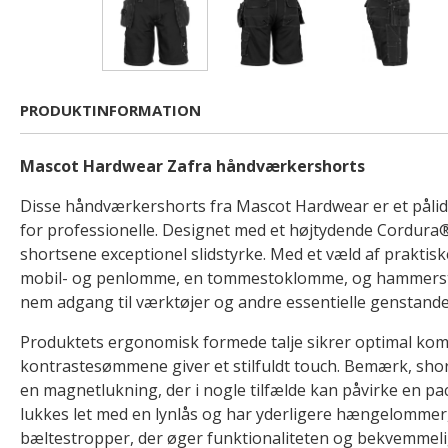
PRODUKTINFORMATION
Mascot Hardwear Zafra håndværkershorts
Disse håndværkershorts fra Mascot Hardwear er et pålide
for professionelle. Designet med et højtydende Cordura®
shortsene exceptionel slidstyrke. Med et væld af prakti
mobil- og penlomme, en tommestoklomme, og hammerstr
nem adgang til værktøjer og andre essentielle genstande
Produktets ergonomisk formede talje sikrer optimal kom
kontrastesømmene giver et stilfuldt touch. Bemærk, sho
en magnetlukning, der i nogle tilfælde kan påvirke en p
lukkes let med en lynlås og har yderligere hængelomme
bæltestropper, der øger funktionaliteten og bekvemmel