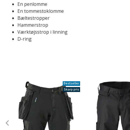
En penlomme
En tommestoklomme
Bæltestropper
Hammerstrop
Værktøjsstrop i linning
D-ring
Bestseller
Skarp pris