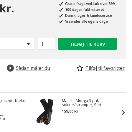
kr.
Gratis fragt ved køb over 599,-
100 dages fuld returret
Dansk lager & kundeservice
Vi sender alle ugens dage
TILFØJ TIL KURV
Sådan måler du
Tilføj til favoritter
go læderbælte,
Mascot Mongu 3-pak
sokker/strømper, Sort
159,00 kr.
kr.
5 kr.