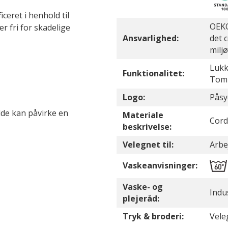
eret i henhold til
OEKO
 fri for skadelige
Ansvarlighed:
det 
milj
Lukk
Funktionalitet:
Tom
Logo:
Påsy
de kan påvirke en
Materiale
Cord
beskrivelse:
Velegnet til:
Arbe
Vaskeanvisninger:
Vaske- og
Indu
plejeråd:
Tryk & broderi:
Vele