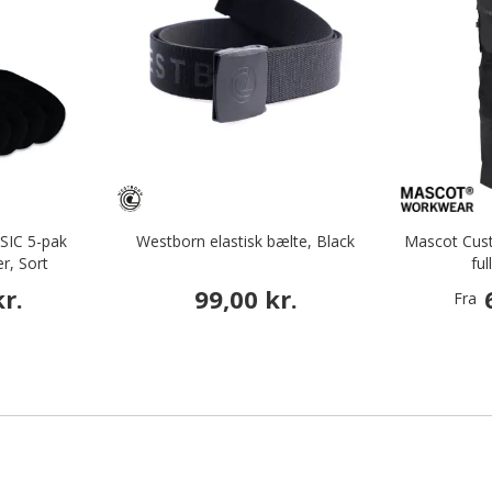
SIC 5-pak
Westborn elastisk bælte, Black
Mascot Cus
, Sort
ful
r.
99,00 kr.
Fra