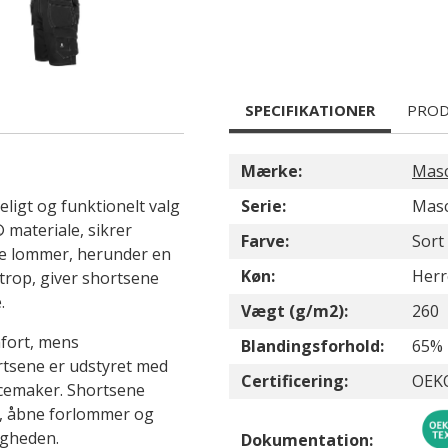
SPECIFIKATIONER
PROD
Mærke:
Mas
ligt og funktionelt valg
Serie:
Masc
 materiale, sikrer
Farve:
Sort
ske lommer, herunder en
Køn:
Herr
op, giver shortsene
.
Vægt (g/m2):
260
fort, mens
Blandingsforhold:
65% 
rtsene er udstyret med
Certificering:
OEK
acemaker. Shortsene
r, åbne forlommer og
igheden.
Dokumentation: