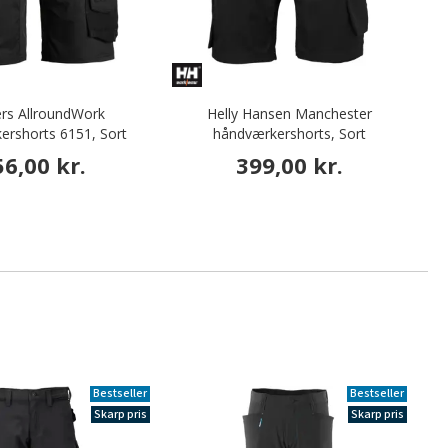
ers AllroundWork
Helly Hansen Manchester
ershorts 6151, Sort
håndværkershorts, Sort
56,00 kr.
399,00 kr.
Bestseller
Bestseller
Skarp pris
Skarp pris