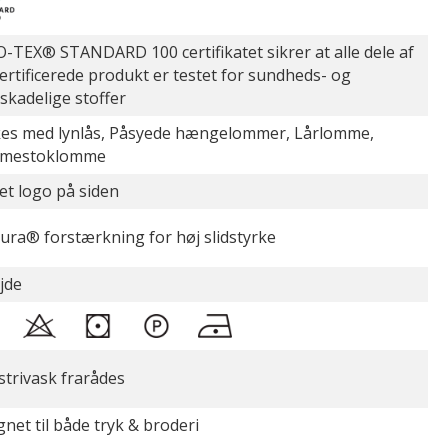
-TEX® STANDARD 100 certifikatet sikrer at alle dele af
certificerede produkt er testet for sundheds- og
øskadelige stoffer
es med lynlås, Påsyede hængelommer, Lårlomme,
mestoklomme
et logo på siden
ura® forstærkning for høj slidstyrke
jde
strivask frarådes
gnet til både tryk & broderi