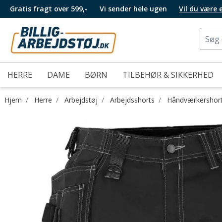
Gratis fragt over 599,-
Vi sender hele ugen
Vil du være
HERRE
DAME
BØRN
TILBEHØR & SIKKERHED
Hjem
Herre
Arbejdstøj
Arbejdsshorts
Håndværkershor