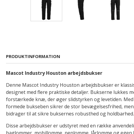
PRODUKTINFORMATION
Mascot Industry Houston arbejdsbukser
Denne Mascot Industry Houston arbejdsbukser er klassi
designet med flere praktiske detaljer. Bukserne lukkes m
forstærkede knæ, der øger slidstyrken og levetiden. Me
formede bukseben sikrer de stor bevægelsesfrihed, me
bidrager til at sikre buksernes robusthed og holdbarhed.
Disse arbejdsbukser er udstyret med en række anvendel
baglommer, mobillomme, penlomme, lårlomme og egen l