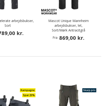
lerate arbejdsbukser,
Mascot Unique Mannheim
Sort
arbejdsbukser, let,
Sort/Mørk Antracitgrå
789,00 kr.
869,00 kr.
Fra
Kampagne
Skarp pris
Spar 25%