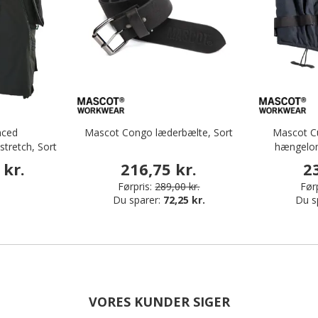
nced
Mascot Congo læderbælte, Sort
Mascot Cu
stretch, Sort
hængelo
 kr.
216,75 kr.
2
Førpris:
289,00 kr.
Førp
Du sparer:
72,25 kr.
Du s
VORES KUNDER SIGER