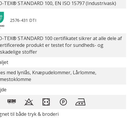
-TEX® STANDARD 100, EN ISO 15797 (Industrivask)
2576-431 DTI
-TEX® STANDARD 100 certifikatet sikrer at alle dele af
certificerede produkt er testet for sundheds- og
øskadelige stoffer
ljet
es med lynlås, Knæpudelommer, Lårlomme,
mestoklomme
jde
gnet til både tryk & broderi