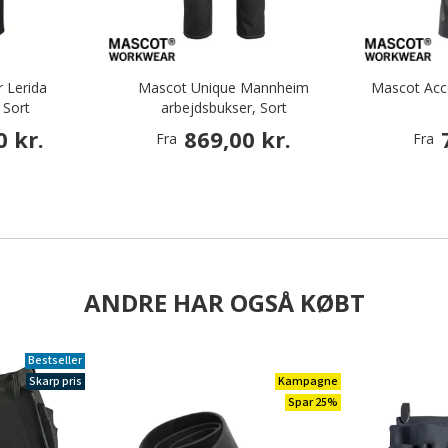
 Lerida
Mascot Unique Mannheim
Mascot Acce
 Sort
arbejdsbukser, Sort
0 kr.
869,00 kr.
Fra
Fra
ANDRE HAR OGSÅ KØBT
Bestseller
Skarp pris
Kampagne
Spar 25%