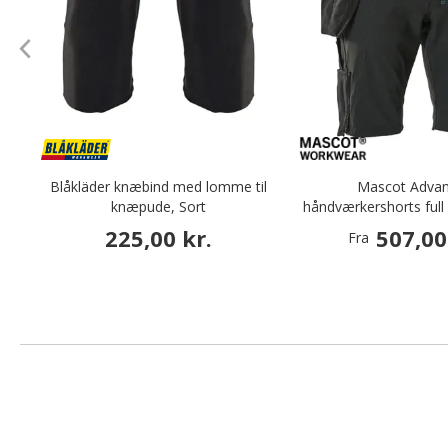
Blåkläder knæbind med lomme til
Mascot Adva
knæpude, Sort
håndværkershorts full 
225,00 kr.
507,00
Fra