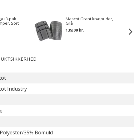
gu 3-pak
Mascot Grant knæpuder,
mper, Sort
Grå
139,00 kr.
UKTSIKKERHED
cot
ot Industry
e
Polyester/35% Bomuld