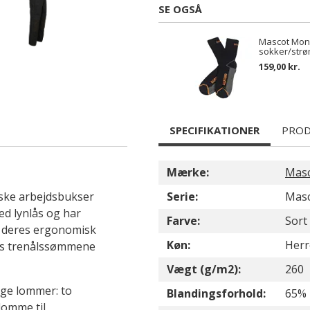
SE OGSÅ
Mascot Mon
sokker/strø
159,00 kr.
SPECIFIKATIONER
PROD
Mærke:
Mas
ske arbejdsbukser
Serie:
Masc
ed lynlås og har
Farve:
Sort
d deres ergonomisk
Køn:
Herr
ns trenålssømmene
Vægt (g/m2):
260
ige lommer: to
Blandingsforhold:
65% 
omme til