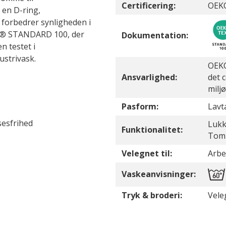
Certificering:
OEKO
 en D-ring,
forbedrer synligheden i
TEX® STANDARD 100, der
Dokumentation:
n testet i
strivask.
OEKO
Ansvarlighed:
det 
milj
Pasform:
Lavta
esfrihed
Lukk
Funktionalitet:
Tom
Velegnet til:
Arbe
Vaskeanvisninger:
Tryk & broderi:
Vele