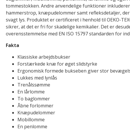
tommestokken. Andre anvendelige funktioner inkluderer
hammerstrop, knæpudelommer samt refleksdetaljer, der 
svagt lys. Produktet er certificeret i henhold til OEKO-
sikrer, at det er fri for skadelige kemikalier. Det er desude
overensstemmelse med EN ISO 15797 standarden for indu
Fakta
Klassiske arbejdsbukser
Forstærkede knæ for øget slidstyrke
Ergonomisk formede bukseben giver stor bevægels
Lukkes med lynlås
Trenålssømme
En lårlomme
To baglommer
Åbne forlommer
Knæpudelommer
Mobillomme
En penlomme