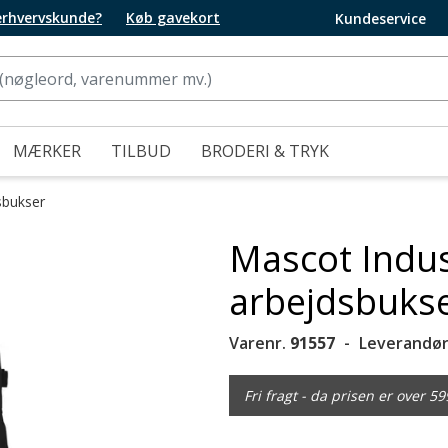
 erhvervskunde?
Køb gavekort
Kundeservice
MÆRKER
TILBUD
BRODERI & TRYK
sbukser
Mascot Indu
arbejdsbukse
Varenr.
91557
Leverandør
Fri fragt - da prisen er over 59