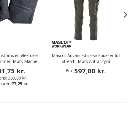
stomized elektriker
Mascot Advanced servicebukser full
D
mmer, Mørk Marine
stretch, Mørk Antracitgrå
31,75 kr.
597,00 kr.
Fra
ris:
309,00 kr.
parer:
77,25 kr.