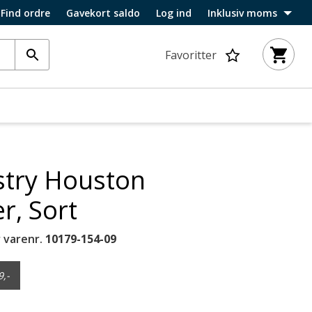
Find ordre
Gavekort saldo
Log ind
Inklusiv moms
Favoritter
stry Houston
r, Sort
 varenr.
10179-154-09
9,-