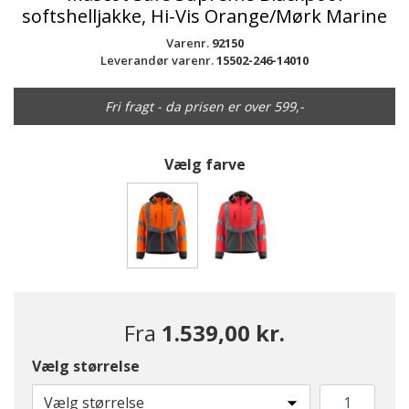
softshelljakke, Hi-Vis Orange/Mørk Marine
Varenr.
92150
Leverandør varenr.
15502-246-14010
Fri fragt - da prisen er over 599,-
Vælg farve
valgte
Fra
1.539,00 kr.
Vælg størrelse
Vælg størrelse