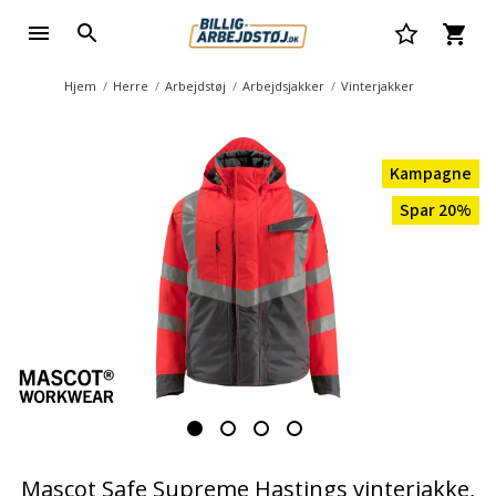
Hjem
Herre
Arbejdstøj
Arbejdsjakker
Vinterjakker
Kampagne
Spar 20%
Mascot Safe Supreme Hastings vinterjakke,