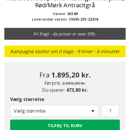
Rød/Mørk Antracitgrå
Varenr.
92149
Leverandør varenr.
15535-231-22218
Fri fragt - da prisen er over 599,-
Kampagne slutter om 0 dage - 9 timer - 6 minutter
Fra
1.895,20 kr.
Pris nedsat fra
til
Førpris:
2.369,00 kr.
Du sparer:
473,80 kr.
Vælg størrelse
Vælg størrelse
TILFØJ TIL KURV