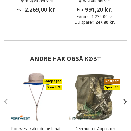
Rød/Mørk antracit
Rød/Mørk antracit
2.269,00 kr.
991,20 kr.
Fra
Fra
Førpris:
1.239,00 kr.
Du sparer:
247,80 kr.
ANDRE HAR OGSÅ KØBT
Kampagne
Restparti
Spar 20%
Spar 50%
Portwest kølende bøllehat,
Deerhunter Approach
S