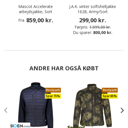
Mascot Accelerate
J.A.K. vinter softshelljakke
M
arbejdsjakke, Sort
1628, Army/Sort
859,00 kr.
299,00 kr.
Fra
Førpris:
1.099,00 kr.
Du sparer:
800,00 kr.
ANDRE HAR OGSÅ KØBT
Restparti
Restparti
Spar 75%
Spar 85%