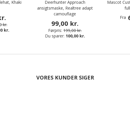
lehat, Khaki
Deerhunter Approach
Mascot Cus
ansigtsmaske, Realtree adapt
ful
camouflage
r.
Fra
99,00 kr.
 kr.
0 kr.
Førpris:
199,00 kr.
Du sparer:
100,00 kr.
VORES KUNDER SIGER