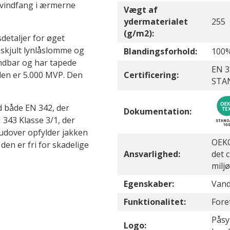
 vindfang i ærmerne
Vægt af
ydermaterialet
255
(g/m2):
etaljer for øget
 skjult lynlåslomme og
Blandingsforhold:
100%
åndbar og har tapede
EN 3
en er 5.000 MVP. Den
Certificering:
STA
d både EN 342, der
Dokumentation:
 343 Klasse 3/1, der
udover opfylder jakken
OEKO
en er fri for skadelige
Ansvarlighed:
det 
milj
Egenskaber:
Vand
Funktionalitet:
Fore
Påsy
Logo: