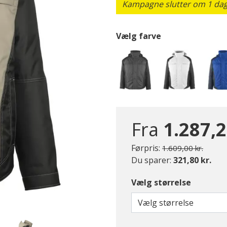
Kampagne slutter om 1 dag 
Vælg farve
Fra
1.287,2
Pris nedsat fra
til
Førpris:
1.609,00 kr.
Du sparer:
321,80 kr.
Vælg størrelse
Vælg størrelse