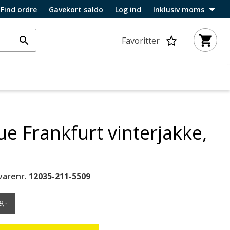
Find ordre
Gavekort saldo
Log ind
Inklusiv moms
Favoritter
e Frankfurt vinterjakke,
varenr.
12035-211-5509
9,-