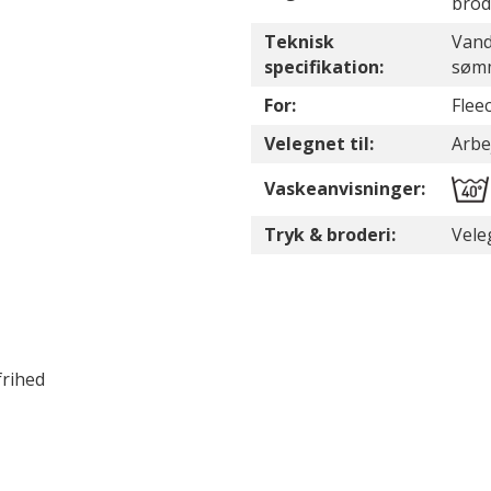
brod
Teknisk
Vand
specifikation:
søm
For:
Flee
Velegnet til:
Arbe
Vaskeanvisninger:
Tryk & broderi:
Vele
rihed