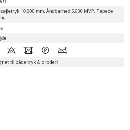
eri
søjletryk 10.000 mm, Åndbarhed 5.000 MVP, Tapede
me
ce
jde
gnet til både tryk & broderi