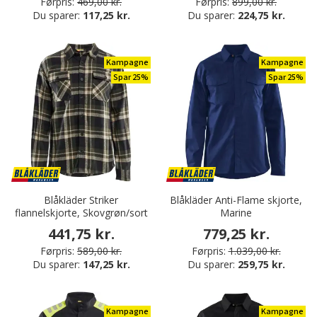
Førpris:
469,00 kr.
Førpris:
899,00 kr.
Du sparer:
117,25 kr.
Du sparer:
224,75 kr.
Kampagne
Kampagne
Spar 25%
Spar 25%
Blåkläder Striker
Blåkläder Anti-Flame skjorte,
flannelskjorte, Skovgrøn/sort
Marine
441,75 kr.
779,25 kr.
Førpris:
589,00 kr.
Førpris:
1.039,00 kr.
Du sparer:
147,25 kr.
Du sparer:
259,75 kr.
Kampagne
Kampagne