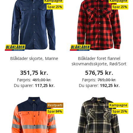
Kampagne
Kampagne
Spar 25%
Spar 25%
Blåkläder skjorte, Marine
Blåkläder foret flannel
skovmandsskjorte, Rød/Sort
351,75 kr.
576,75 kr.
Førpris:
469,00 kr.
Førpris:
769,00 kr.
Du sparer:
117,25 kr.
Du sparer:
192,25 kr.
Restparti
Kampagne
Spar 84%
Spar 25%