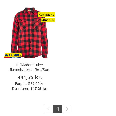
Kampagne
Spar 25%
Blåkläder Striker
flannelskjorte, Rød/Sort
441,75 kr.
Førpris:
589,00 kr.
Du sparer:
147,25 kr.
1