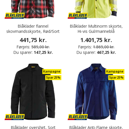
Blåkläder flannel
Blåkläder Multinorm skjorte,
skovmandsskjorte, Rød/Sort
Hi-vis Gul/marineblå
441,75 kr.
1.401,75 kr.
Førpris:
589,00 kr.
Førpris:
1.869,00 kr.
Du sparer:
147,25 kr.
Du sparer:
467,25 kr.
Kampagne
Kampagne
Spar 25%
Spar 25%
Blåkläder overshirt, Sort
Blåkläder Anti-Flame skjorte,