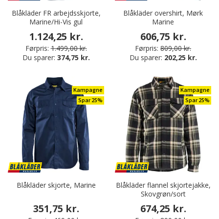
Blåkläder FR arbejdsskjorte,
Blåkläder overshirt, Mørk
Marine/Hi-Vis gul
Marine
1.124,25 kr.
606,75 kr.
Førpris:
1.499,00 kr.
Førpris:
809,00 kr.
Du sparer:
374,75 kr.
Du sparer:
202,25 kr.
Kampagne
Kampagne
Spar 25%
Spar 25%
Blåkläder skjorte, Marine
Blåkläder flannel skjortejakke,
Skovgrøn/sort
351,75 kr.
674,25 kr.