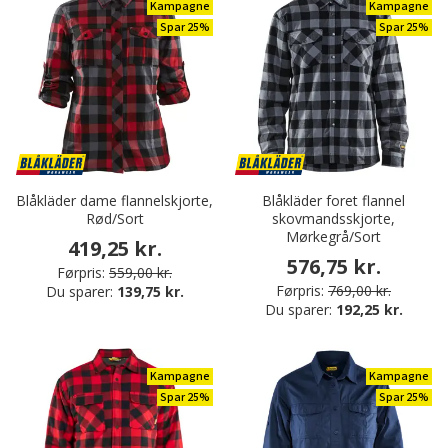
Kampagne
Kampagne
Spar 25%
Spar 25%
Blåkläder dame flannelskjorte,
Blåkläder foret flannel
Rød/Sort
skovmandsskjorte,
Mørkegrå/Sort
419,25 kr.
576,75 kr.
Førpris:
559,00 kr.
Førpris:
769,00 kr.
Du sparer:
139,75 kr.
Du sparer:
192,25 kr.
Kampagne
Kampagne
Spar 25%
Spar 25%