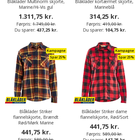
Blåkläder Multinorm skjorte,
Blåkläder kortærmet skjorte,
Marine/Hi-Vis gul
Marineblå
1.311,75 kr.
314,25 kr.
Førpris:
1.749,00 kr.
Førpris:
419,00 kr.
Du sparer:
437,25 kr.
Du sparer:
104,75 kr.
Kampagne
Kampagne
Spar 25%
Spar 25%
Blåkläder Striker
Blåkläder Striker dame
flannelskjorte, Brændt
flannelskjorte, Rød/Sort
Rød/Mørk Marine
441,75 kr.
441,75 kr.
Førpris:
589,00 kr.
Førpris:
589,00 kr.
Du sparer:
147,25 kr.