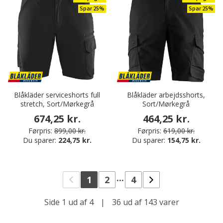
Spar 25%
Spar 25%
Blåkläder serviceshorts full
Blåkläder arbejdsshorts,
stretch, Sort/Mørkegrå
Sort/Mørkegrå
674,25 kr.
464,25 kr.
Førpris:
899,00 kr.
Førpris:
619,00 kr.
Du sparer:
224,75 kr.
Du sparer:
154,75 kr.
...
1
2
4
Side 1 ud af 4
|
36 ud af 143 varer