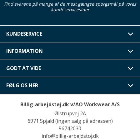
Find svarene på mange af de mest gængse spørgsmål på vores
kundeservicesider
KUNDESERVICE
INFORMATION
GODT AT VIDE
FØLG OS HER
Billig-arbejdstøj.dk v/AO Workwear A/S
Ølstrupvej 2A
6971 Spjald (ingen salg på adressen)
96742030
info@billig-arbejdstoj.dk