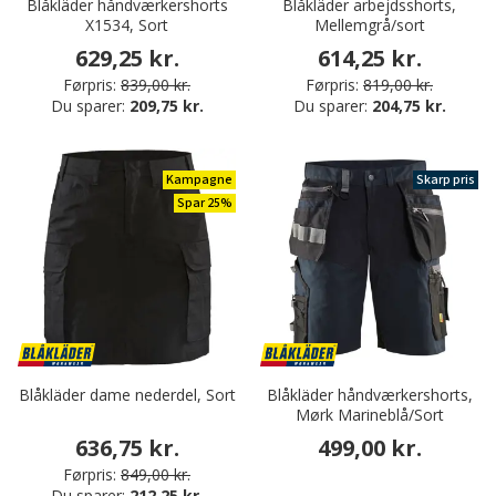
Blåkläder håndværkershorts
Blåkläder arbejdsshorts,
X1534, Sort
Mellemgrå/sort
629,25 kr.
614,25 kr.
Førpris:
839,00 kr.
Førpris:
819,00 kr.
Du sparer:
209,75 kr.
Du sparer:
204,75 kr.
Kampagne
Skarp pris
Spar 25%
Blåkläder dame nederdel, Sort
Blåkläder håndværkershorts,
Mørk Marineblå/Sort
636,75 kr.
499,00 kr.
Førpris:
849,00 kr.
Du sparer:
212,25 kr.