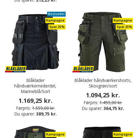
Bestseller
Kampagne
Kampagne
Spar 25%
Spar 25%
Blåkläder
Blåkläder håndværkershorts,
håndværkernederdel,
Skovgrøn/sort
Marineblå/Sort
1.094,25 kr.
1.169,25 kr.
Førpris:
1.459,00 kr.
Førpris:
1.559,00 kr.
Du sparer:
364,75 kr.
Du sparer:
389,75 kr.
Kampagne
Kampagne