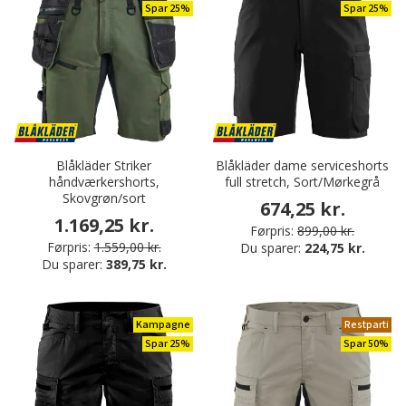
Spar 25%
Spar 25%
Blåkläder Striker
Blåkläder dame serviceshorts
håndværkershorts,
full stretch, Sort/Mørkegrå
Skovgrøn/sort
674,25 kr.
1.169,25 kr.
Førpris:
899,00 kr.
Førpris:
1.559,00 kr.
Du sparer:
224,75 kr.
Du sparer:
389,75 kr.
Kampagne
Restparti
Spar 25%
Spar 50%