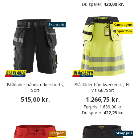
Du sparer:
420,00 kr.
Skarp pris
Kampagne
Spar 25%
Blåkläder håndværkershorts,
Blåkläder håndværkerkilt, Hi-
Sort
vis Gul/Sort
515,00 kr.
1.266,75 kr.
Førpris:
1.689,00 kr.
Du sparer:
422,25 kr.
Restparti
Skarp pris