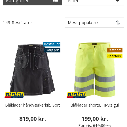
Kategorier
Filter
143 Resultater
Bestseller
Skarp pris
Restparti
Spar 68%
Blåkläder håndværkerkilt, Sort
Blåkläder shorts, Hi-viz gul
819,00 kr.
199,00 kr.
Førpris:
619,00 kr.