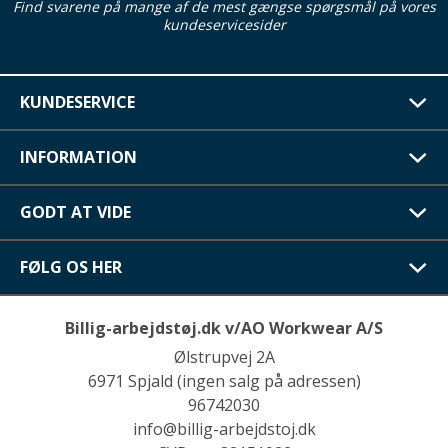
Find svarene på mange af de mest gængse spørgsmål på vores
kundeservicesider
KUNDESERVICE
INFORMATION
GODT AT VIDE
FØLG OS HER
Billig-arbejdstøj.dk v/AO Workwear A/S
Ølstrupvej 2A
6971 Spjald (ingen salg på adressen)
96742030
info@billig-arbejdstoj.dk