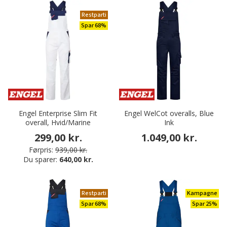
Restparti
Spar 68%
Engel Enterprise Slim Fit
Engel WelCot overalls, Blue
overall, Hvid/Marine
Ink
299,00 kr.
1.049,00 kr.
Førpris:
939,00 kr.
Du sparer:
640,00 kr.
Restparti
Kampagne
Spar 68%
Spar 25%