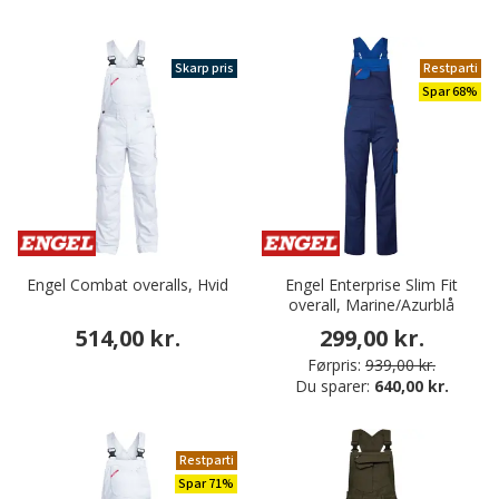
Skarp pris
Restparti
Spar 68%
Engel Combat overalls, Hvid
Engel Enterprise Slim Fit
overall, Marine/Azurblå
514,00 kr.
299,00 kr.
Førpris:
939,00 kr.
Du sparer:
640,00 kr.
Restparti
Spar 71%