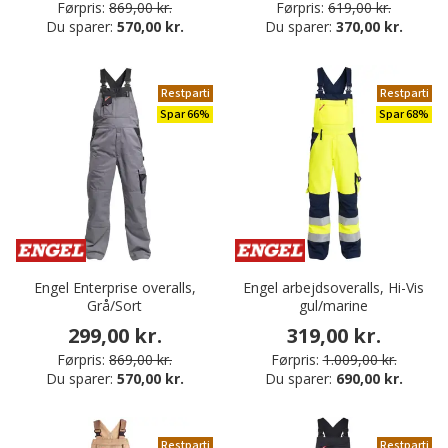
Førpris:
869,00 kr.
Førpris:
619,00 kr.
Du sparer:
570,00 kr.
Du sparer:
370,00 kr.
Restparti
Restparti
Spar 66%
Spar 68%
Engel Enterprise overalls,
Engel arbejdsoveralls, Hi-Vis
Grå/Sort
gul/marine
299,00 kr.
319,00 kr.
Førpris:
869,00 kr.
Førpris:
1.009,00 kr.
Du sparer:
570,00 kr.
Du sparer:
690,00 kr.
Restparti
Restparti