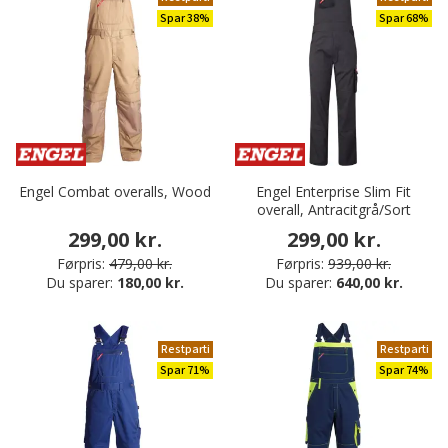
Spar 38%
Spar 68%
Engel Combat overalls, Wood
Engel Enterprise Slim Fit
overall, Antracitgrå/Sort
299,00 kr.
299,00 kr.
Førpris:
479,00 kr.
Førpris:
939,00 kr.
Du sparer:
180,00 kr.
Du sparer:
640,00 kr.
Restparti
Restparti
Spar 71%
Spar 74%