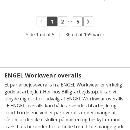
...
1
2
5
Side 1 ud af 5
|
36 ud af 169 varer
ENGEL Workwear overalls
Et par arbejdsoveralls fra ENGEL Workwear er virkelig
gode at arbejde i. Her hos Billig-arbejdstøj.dk kan vi
tilbyde dig et stort udvalg af ENGEL Workwear overalls.
FE ENGEL overalls kan både anvendes til arbejde og
fritid. Fordelene ved et par overalls er der mange af,
såsom at den ikke skiller på midten og beskytter mod
træk. Læs herunder for at finde frem til de mange gode