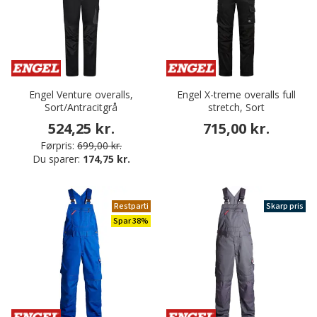
Engel Venture overalls,
Engel X-treme overalls full
Sort/Antracitgrå
stretch, Sort
524,25 kr.
715,00 kr.
Førpris:
699,00 kr.
Du sparer:
174,75 kr.
Restparti
Skarp pris
Spar 38%