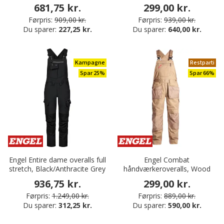
681,75 kr.
299,00 kr.
Førpris:
909,00 kr.
Førpris:
939,00 kr.
Du sparer:
227,25 kr.
Du sparer:
640,00 kr.
Kampagne
Restparti
Spar 25%
Spar 66%
Engel Entire dame overalls full
Engel Combat
stretch, Black/Anthracite Grey
håndværkeroveralls, Wood
936,75 kr.
299,00 kr.
Førpris:
1.249,00 kr.
Førpris:
889,00 kr.
Du sparer:
312,25 kr.
Du sparer:
590,00 kr.