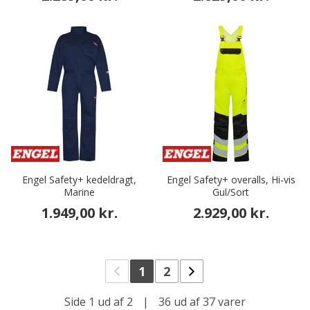
Engel Safety+ kedeldragt,
Engel Safety+ overalls, Hi-vis
Marine
Gul/Sort
1.949,00 kr.
2.929,00 kr.
1
2
Side 1 ud af 2
|
36 ud af 37 varer