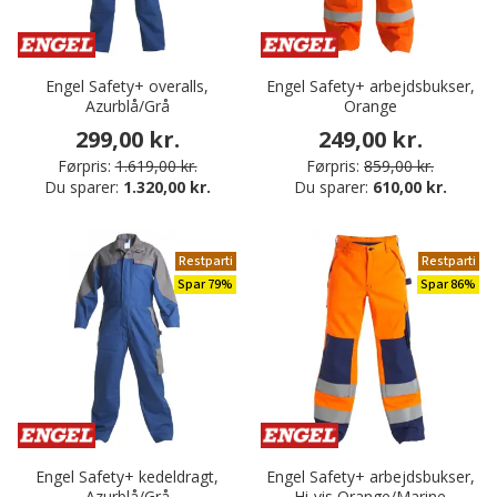
Engel Safety+ overalls,
Engel Safety+ arbejdsbukser,
Azurblå/Grå
Orange
299,00 kr.
249,00 kr.
Førpris:
1.619,00 kr.
Førpris:
859,00 kr.
Du sparer:
1.320,00 kr.
Du sparer:
610,00 kr.
Restparti
Restparti
Spar 79%
Spar 86%
Engel Safety+ kedeldragt,
Engel Safety+ arbejdsbukser,
Azurblå/Grå
Hi-vis Orange/Marine