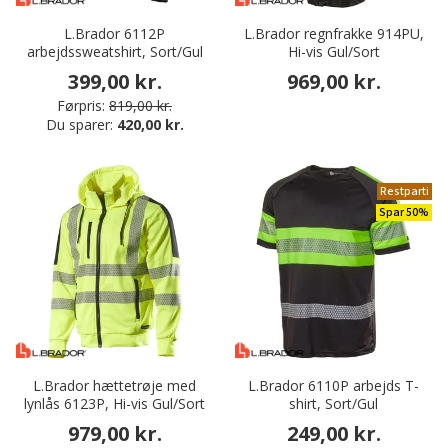
L.Brador 6112P
L.Brador regnfrakke 914PU,
arbejdssweatshirt, Sort/Gul
Hi-vis Gul/Sort
399,00 kr.
969,00 kr.
Førpris:
819,00 kr.
Du sparer:
420,00 kr.
Restparti
Spar 50%
L.Brador hættetrøje med
L.Brador 6110P arbejds T-
lynlås 6123P, Hi-vis Gul/Sort
shirt, Sort/Gul
979,00 kr.
249,00 kr.