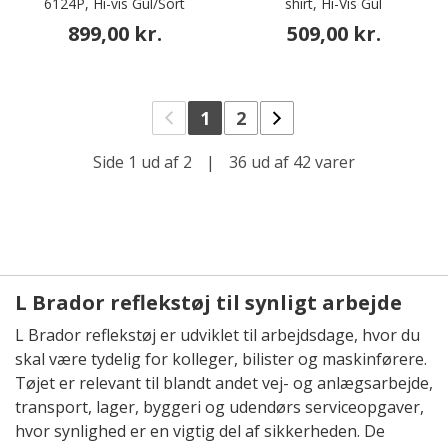
6124P, Hi-vis Gul/Sort
shirt, Hi-Vis Gul
899,00 kr.
509,00 kr.
1
2
Side 1 ud af 2
|
36 ud af 42 varer
L Brador reflekstøj til synligt arbejde
L Brador reflekstøj er udviklet til arbejdsdage, hvor du
skal være tydelig for kolleger, bilister og maskinførere.
Tøjet er relevant til blandt andet vej- og anlægsarbejde,
transport, lager, byggeri og udendørs serviceopgaver,
hvor synlighed er en vigtig del af sikkerheden. De