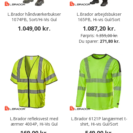
L.Brador håndværkerbukser
L.Brador arbejdsbukser
1074PB, Sort/Hi-Vis Gul
165PB, Hi-vis Gul/Sort
1.049,00 kr.
1.087,20 kr.
Førpris:
1.359,00 kr.
Du sparer:
271,80 kr.
L.Brador refleksvest med
L.Brador 6121P langærmet t-
ærmer 4004P, Hi-Vis Gul
shirt, Hi-vis Gul/Sort
169,00 kr.
549,00 kr.