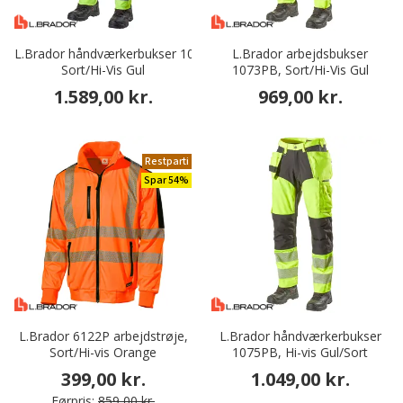
L.Brador håndværkerbukser 1071PB,
L.Brador arbejdsbukser
Sort/Hi-Vis Gul
1073PB, Sort/Hi-Vis Gul
1.589,00 kr.
969,00 kr.
Restparti
Spar 54%
L.Brador 6122P arbejdstrøje,
L.Brador håndværkerbukser
Sort/Hi-vis Orange
1075PB, Hi-vis Gul/Sort
399,00 kr.
1.049,00 kr.
Førpris:
859,00 kr.