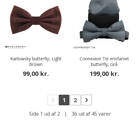
Karlowsky butterfly, Light
Connexion Tie ensfarvet
Brown
butterfly, Grå
99,00 kr.
199,00 kr.
1
2
Side 1 ud af 2
|
36 ud af 45 varer