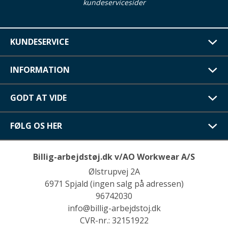
kundeservicesider
KUNDESERVICE
INFORMATION
GODT AT VIDE
FØLG OS HER
Billig-arbejdstøj.dk v/AO Workwear A/S
Ølstrupvej 2A
6971 Spjald (ingen salg på adressen)
96742030
info@billig-arbejdstoj.dk
CVR-nr.: 32151922