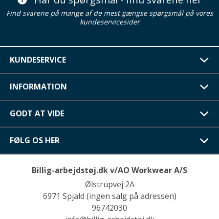
Find svarene på mange af de mest gængse spørgsmål på vores
kundeservicesider
KUNDESERVICE
INFORMATION
GODT AT VIDE
FØLG OS HER
Billig-arbejdstøj.dk v/AO Workwear A/S
Ølstrupvej 2A
6971 Spjald (ingen salg på adressen)
96742030