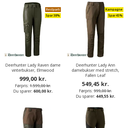
Restparti
Kampagne
Spar 38%
Spar 45%
Deerhunter Lady Raven dame
Deerhunter Lady Ann
vinterbukser, Elmwood
damebukser med stretch,
Fallen Leaf
999,00 kr.
549,45 kr.
Førpris:
1.599,00 kr.
Førpris:
999,00 kr.
Du sparer:
600,00 kr.
Du sparer:
449,55 kr.