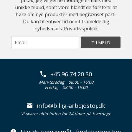
Ja tak, jeg vil gerne modtage e-mails med
unikke tilbud, samt være blandt de første til at
høre om nye produkter med begrænset parti.
Du kan til enhver tid nemt framelde dig
nyhedsmails.
Privatlivspolitik
TILMELD
+45 96 74 20 30
Man-torsdag
08:00 - 16:00
Fredag
08:00 - 15:00
info@billig-arbejdstoj.dk
Vi svarer altid inden for 24 timer på hverdage
Har du spørgsmål - find svarene her