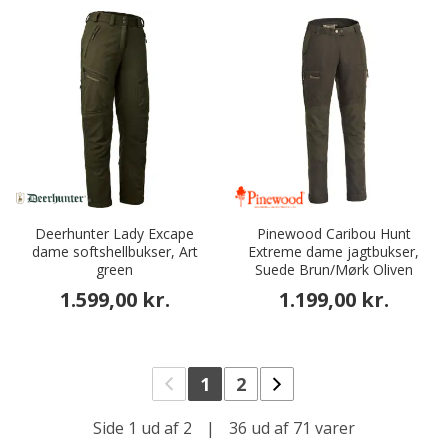
Deerhunter Lady Excape
Pinewood Caribou Hunt
dame softshellbukser, Art
Extreme dame jagtbukser,
green
Suede Brun/Mørk Oliven
1.599,00 kr.
1.199,00 kr.
1
2
Side 1 ud af 2
|
36 ud af 71 varer