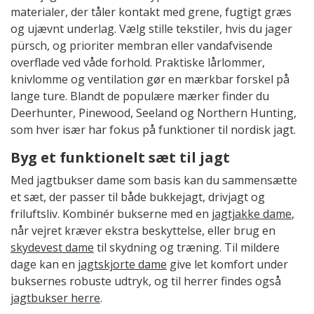
materialer, der tåler kontakt med grene, fugtigt græs
og ujævnt underlag. Vælg stille tekstiler, hvis du jager
pürsch, og prioriter membran eller vandafvisende
overflade ved våde forhold. Praktiske lårlommer,
knivlomme og ventilation gør en mærkbar forskel på
lange ture. Blandt de populære mærker finder du
Deerhunter, Pinewood, Seeland og Northern Hunting,
som hver især har fokus på funktioner til nordisk jagt.
Byg et funktionelt sæt til jagt
Med jagtbukser dame som basis kan du sammensætte
et sæt, der passer til både bukkejagt, drivjagt og
friluftsliv. Kombinér bukserne med en
jagtjakke dame
,
når vejret kræver ekstra beskyttelse, eller brug en
skydevest dame
til skydning og træning. Til mildere
dage kan en
jagtskjorte dame
give let komfort under
buksernes robuste udtryk, og til herrer findes også
jagtbukser herre
.