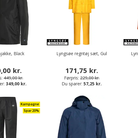
njakke, Black
Lyngsøe regntøj sæt, Gul
Lyn
,00 kr.
171,75 kr.
s:
449,00 kr.
Førpris:
229,00 kr.
er:
349,00 kr.
Du sparer:
57,25 kr.
Kampagne
Spar 20%