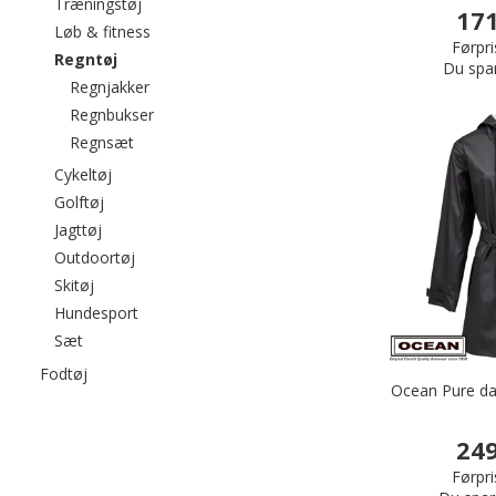
Filtrér efter category: Træningstøj
Træningstøj
171
Filtrér efter category: Løb & fitness
Løb & fitness
Førpri
valgte I øjeblikket sorteret efter category: Regntøj
Regntøj
Du spa
Filtrér efter category: Regnjakker
Regnjakker
Filtrér efter category: Regnbukser
Regnbukser
Filtrér efter category: Regnsæt
Regnsæt
Filtrér efter category: Cykeltøj
Cykeltøj
Filtrér efter category: Golftøj
Golftøj
Filtrér efter category: Jagttøj
Jagttøj
Filtrér efter category: Outdoortøj
Outdoortøj
Filtrér efter category: Skitøj
Skitøj
Filtrér efter category: Hundesport
Hundesport
Filtrér efter category: Sæt
Sæt
Filtrér efter category: Fodtøj
Fodtøj
Ocean Pure da
249
Førpri