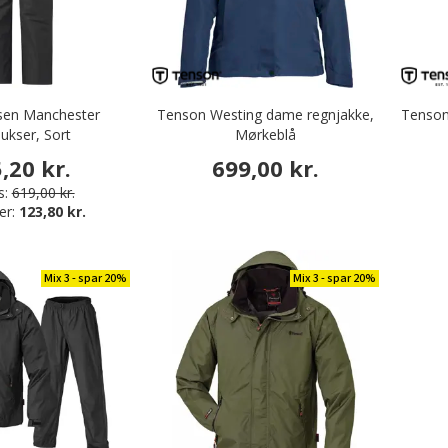
sen Manchester
Tenson Westing dame regnjakke,
Tenson
ukser, Sort
Mørkeblå
,20 kr.
699,00 kr.
s:
619,00 kr.
er:
123,80 kr.
Mix 3 - spar 20%
Mix 3 - spar 20%