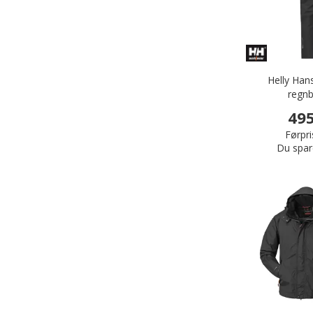
Helly Han
regnb
495
Førpri
Du spar