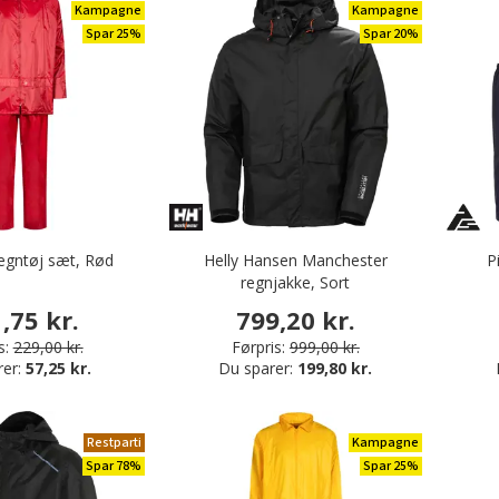
Kampagne
Kampagne
Spar 25%
Spar 20%
egntøj sæt, Rød
Helly Hansen Manchester
P
regnjakke, Sort
,75 kr.
799,20 kr.
s:
229,00 kr.
Førpris:
999,00 kr.
rer:
57,25 kr.
Du sparer:
199,80 kr.
Restparti
Kampagne
Spar 78%
Spar 25%