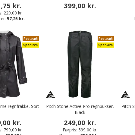
,75 kr.
399,00 kr.
s:
229,00 kr.
rer:
57,25 kr.
Restparti
Restparti
Spar 69%
Spar 58%
me regnfrakke, Sort
Pitch Stone Active-Pro regnbukser,
Pitch 
Black
,00 kr.
249,00 kr.
s:
799,00 kr.
Førpris:
599,00 kr.