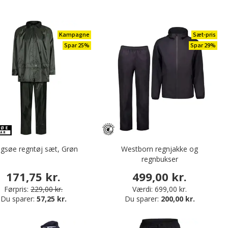
Kampagne
Sæt-pris
Spar 25%
Spar 29%
gsøe regntøj sæt, Grøn
Westborn regnjakke og
regnbukser
171,75 kr.
499,00 kr.
Førpris:
229,00 kr.
Værdi:
699,00 kr.
Du sparer:
57,25 kr.
Du sparer:
200,00 kr.