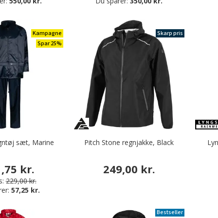
er:
550,00 kr.
Du sparer:
350,00 kr.
Kampagne
Skarp pris
Spar 25%
ntøj sæt, Marine
Pitch Stone regnjakke, Black
Lyn
,75 kr.
249,00 kr.
s:
229,00 kr.
rer:
57,25 kr.
Bestseller