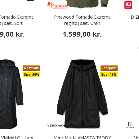
Tornado Extreme
Pinewood Tornado Extreme
ID Z
øj sæt, Sort
regntøj sæt, Grøn
9,00 kr.
1.599,00 kr.
Restparti
Restparti
Spar 56%
Spar 45%
a VMMALOU lang
Vero Moda VMASTA TEDDY
Ni