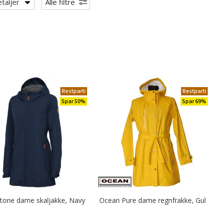
taljer
Alle filtre
Restparti
Restparti
Spar 50%
Spar 69%
Stone dame skaljakke, Navy
Ocean Pure dame regnfrakke, Gul