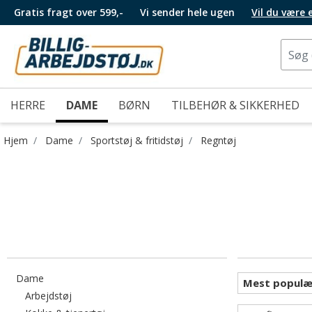
Gratis fragt over 599,-
Vi sender hele ugen
Vil du være
HERRE
DAME
BØRN
TILBEHØR & SIKKERHED
Hjem
Dame
Sportstøj & fritidstøj
Regntøj
Filtrér efter category: Dame
Dame
Filtrér efter category: Arbejdstøj
Arbejdstøj