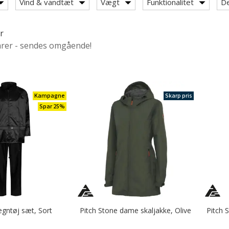
Vind & vandtæt
Vægt
Funktionalitet
De
r
arer - sendes omgående!
Kampagne
Skarp pris
Spar 25%
egntøj sæt, Sort
Pitch Stone dame skaljakke, Olive
Pitch 