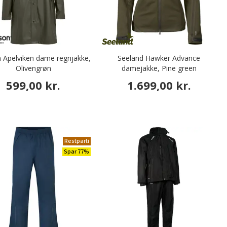
 Apelviken dame regnjakke,
Seeland Hawker Advance
Olivengrøn
damejakke, Pine green
599,00 kr.
1.699,00 kr.
Restparti
Spar 77%