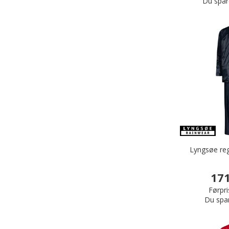
Du spar
Lyngsøe reg
171
Førpri
Du spa