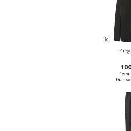
IK reg
100
Førpri
Du spar