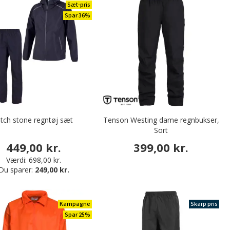
Sæt-pris
Spar 36%
itch stone regntøj sæt
Tenson Westing dame regnbukser,
Sort
449,00 kr.
399,00 kr.
Værdi:
698,00 kr.
Du sparer:
249,00 kr.
Kampagne
Skarp pris
Spar 25%