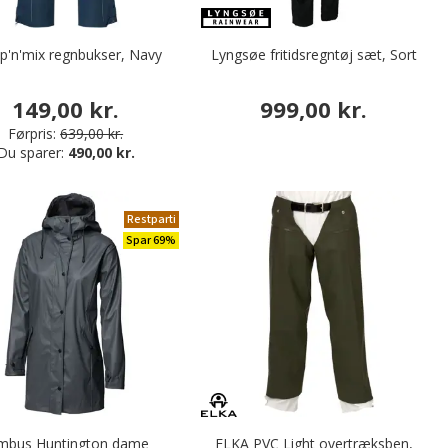
ip'n'mix regnbukser, Navy
Lyngsøe fritidsregntøj sæt, Sort
149,00 kr.
999,00 kr.
Førpris:
639,00 kr.
Du sparer:
490,00 kr.
Restparti
Spar 69%
mbus Huntington dame
ELKA PVC Light overtræksben,