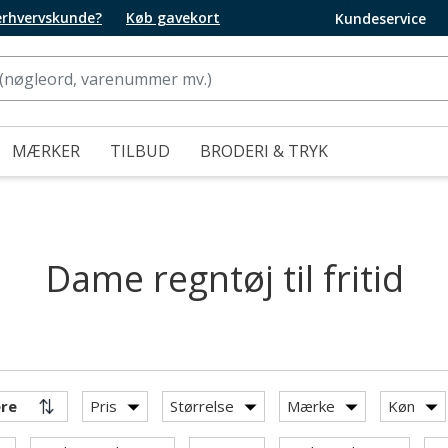
 erhvervskunde?
Køb gavekort
Kundeservice
MÆRKER
TILBUD
BRODERI & TRYK
Dame regntøj til fritid
Pris
Størrelse
Mærke
Køn