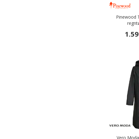
Pinewood 
regnt
1.59
Vero Mod