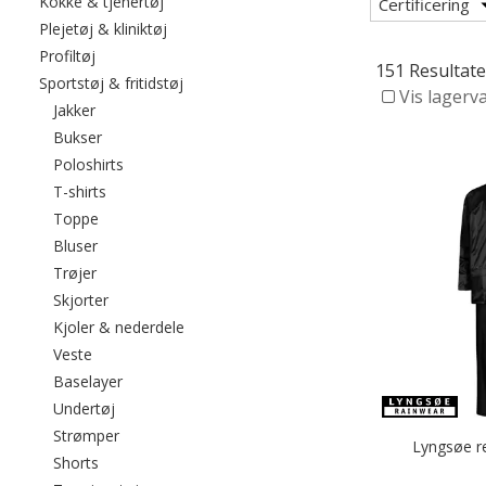
Filtrér efter category: Kokke & tjenertøj
Kokke & tjenertøj
Certificering
Filtrér efter category: Plejetøj & kliniktøj
Plejetøj & kliniktøj
Filtrér efter category: Profiltøj
Profiltøj
151 Resultate
Filtrér efter category: Sportstøj & fritidstøj
Sportstøj & fritidstøj
Vis lagerv
Filtrér efter category: Jakker
Jakker
Filtrér efter category: Bukser
Bukser
Filtrér efter category: Poloshirts
Poloshirts
Filtrér efter category: T-shirts
T-shirts
Filtrér efter category: Toppe
Toppe
Filtrér efter category: Bluser
Bluser
Filtrér efter category: Trøjer
Trøjer
Filtrér efter category: Skjorter
Skjorter
Filtrér efter category: Kjoler & nederdele
Kjoler & nederdele
Filtrér efter category: Veste
Veste
Filtrér efter category: Baselayer
Baselayer
Filtrér efter category: Undertøj
Undertøj
Filtrér efter category: Strømper
Strømper
Lyngsøe r
Filtrér efter category: Shorts
Shorts