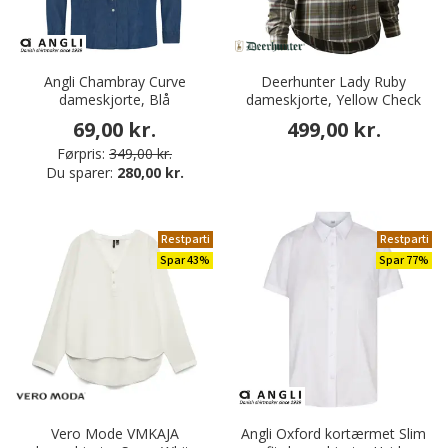
Angli Chambray Curve
Deerhunter Lady Ruby
dameskjorte, Blå
dameskjorte, Yellow Check
69,00 kr.
499,00 kr.
Førpris:
349,00 kr.
Du sparer:
280,00 kr.
Restparti
Restparti
Spar 43%
Spar 77%
Vero Mode VMKAJA
Angli Oxford kortærmet Slim