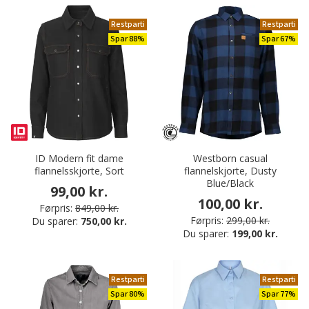
Restparti
Restparti
Spar 88%
Spar 67%
ID Modern fit dame
Westborn casual
flannelsskjorte, Sort
flannelskjorte, Dusty
Blue/Black
99,00 kr.
100,00 kr.
Førpris:
849,00 kr.
Førpris:
299,00 kr.
Du sparer:
750,00 kr.
Du sparer:
199,00 kr.
Restparti
Restparti
Spar 80%
Spar 77%