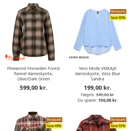
Restparti
Spar 43%
Pinewood Finnveden Forest
Vero Mode VMKAJA
flannel dameskjorte,
dameskjorte, Vista Blue
Olive/Dark Green
Sandra
599,00 kr.
199,00 kr.
Førpris:
349,00 kr.
Du sparer:
150,00 kr.
Restparti
Restparti
Spar 49%
Spar 35%