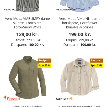
Vero Moda VMBUMPY dame
Vero Moda VMLINN dame
skjorte, Chocolate
hørskjorte, Cornflower
Torte/Snow White
Blue/Navy Stripes
129,00 kr.
199,00 kr.
Førpris:
229,00 kr.
Førpris:
299,00 kr.
Du sparer:
100,00 kr.
Du sparer:
100,00 kr.
Restparti
Restparti
Spar 75%
Spar 33%
Pinewood Tiveden
Carhartt dameskjorte, Oat