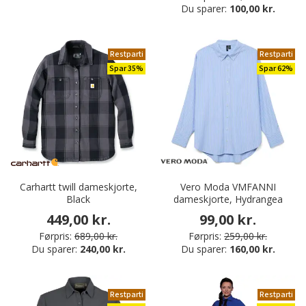
Du sparer:
100,00 kr.
Restparti
Restparti
Spar 35%
Spar 62%
Carhartt twill dameskjorte,
Vero Moda VMFANNI
Black
dameskjorte, Hydrangea
449,00 kr.
99,00 kr.
Førpris:
689,00 kr.
Førpris:
259,00 kr.
Du sparer:
240,00 kr.
Du sparer:
160,00 kr.
Restparti
Restparti