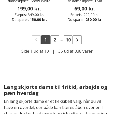
dameskjorte, Snow White
fit dameskjorte, Hvid
199,00 kr.
69,00 kr.
Førpris:
349,00 kr.
Førpris:
299,00 kr.
Du sparer:
150,00 kr.
Du sparer:
230,00 kr.
...
1
2
10
Side 1 ud af 10
|
36 ud af 338 varer
Lang skjorte dame til fritid, arbejde og
pæn hverdag
En lang skjorte dame er et fleksibelt valg, når du vil
have en overdel, der både kan bæres åben over en T-
shirt og lukket til et mere klassisk udtryk. I kategorien