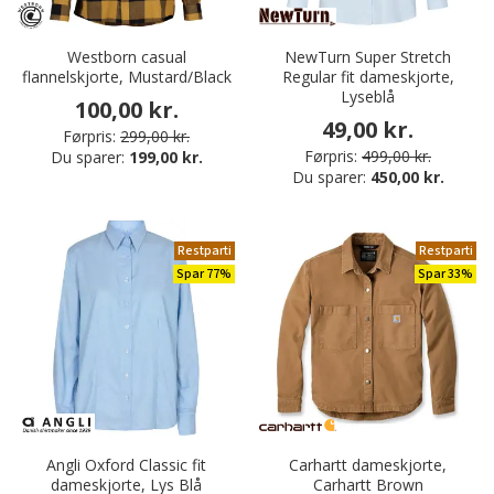
Westborn casual
NewTurn Super Stretch
flannelskjorte, Mustard/Black
Regular fit dameskjorte,
Lyseblå
100,00 kr.
49,00 kr.
Førpris:
299,00 kr.
Førpris:
499,00 kr.
Du sparer:
199,00 kr.
Du sparer:
450,00 kr.
Restparti
Restparti
Spar 77%
Spar 33%
Angli Oxford Classic fit
Carhartt dameskjorte,
dameskjorte, Lys Blå
Carhartt Brown