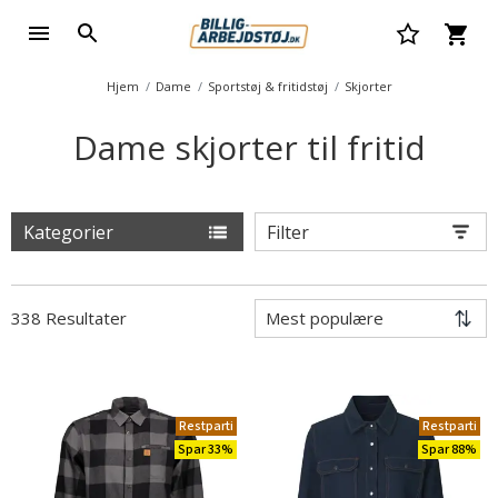
Hjem
Dame
Sportstøj & fritidstøj
Skjorter
Dame skjorter til fritid
Kategorier
Filter
338 Resultater
Restparti
Restparti
Spar 33%
Spar 88%