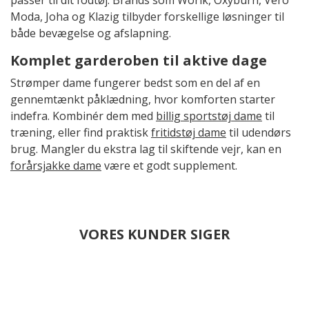
passer til dit fodtøj. Brands som Worik, Oxyburn, Vero
Moda, Joha og Klazig tilbyder forskellige løsninger til
både bevægelse og afslapning.
Komplet garderoben til aktive dage
Strømper dame fungerer bedst som en del af en
gennemtænkt påklædning, hvor komforten starter
indefra. Kombinér dem med
billig sportstøj dame
til
træning, eller find praktisk
fritidstøj dame
til udendørs
brug. Mangler du ekstra lag til skiftende vejr, kan en
forårsjakke dame
være et godt supplement.
VORES KUNDER SIGER