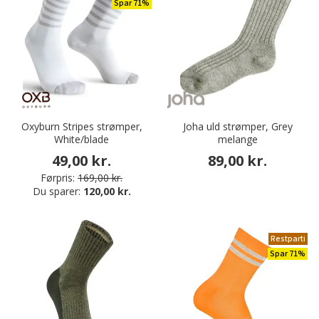
Spar 71%
Oxyburn Stripes strømper,
Joha uld strømper, Grey
White/blade
melange
49,00 kr.
89,00 kr.
Førpris:
169,00 kr.
Du sparer:
120,00 kr.
Restparti
Spar 71%