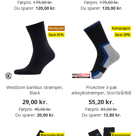
Førpris:
179,00 kr.
Førpris:
179,00 kr.
Du sparer:
120,00 kr.
Du sparer:
120,00 kr.
Restparti
Kampagne
Spar 41%
Spar 20%
Westborn bambus strømper,
ProActive 3-pak
Black
arbejdsstrømper, Stor/Grå/Blå
29,00 kr.
55,20 kr.
Førpris:
49,00 kr.
Førpris:
69,00 kr.
Du sparer:
20,00 kr.
Du sparer:
13,80 kr.
Mængderabat
Kampagne