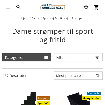
Hjem
Dame
Sportstøj & fritidstøj
Strømper
Dame strømper til sport
og fritid
Kategorier
Filter
467 Resultater
Bestseller
Restparti
Mængderabat
Spar 34%