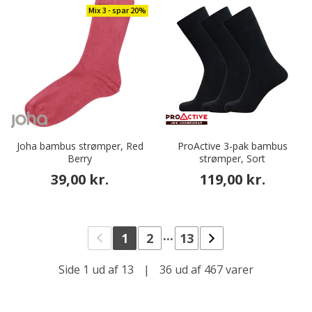
Mix 3 - spar 20%
Joha bambus strømper, Red
ProActive 3-pak bambus
Berry
strømper, Sort
39,00 kr.
119,00 kr.
...
1
2
13
Side 1 ud af 13
|
36 ud af 467 varer