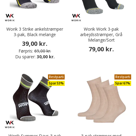
Worik 3 Strike ankelstrømper
Worik Work 3-pak
3-pak, Black melange
arbejdsstrømper, Grå
Melange/Sort
39,00 kr.
79,00 kr.
Førpris:
69,00 kr.
Du sparer:
30,00 kr.
Restparti
Restparti
Spar 53%
Spar 67%
Worik Summer Days 3-pak
3-pak strømper med