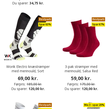
Du sparer:
34,75 kr.
Restparti
Restparti
Spar 63%
Spar 67%
Worik Electro knæstrømper
3-pak strømper med
med merinould, Sort
merinould, Salsa Red
69,00 kr.
59,00 kr.
Førpris:
189,00 kr.
Førpris:
179,00 kr.
Du sparer:
120,00 kr.
Du sparer:
120,00 kr.
Restparti
Mix 3 - spar 20%