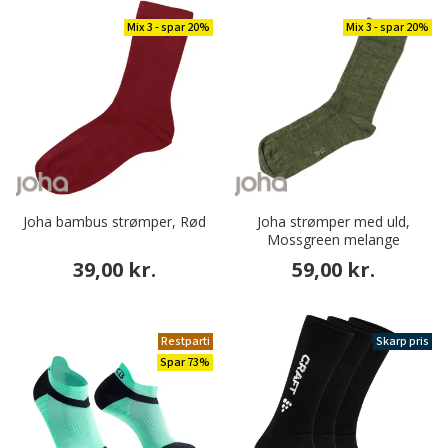
Mix 3 - spar 20%
Mix 3 - spar 20%
Joha bambus strømper, Rød
Joha strømper med uld,
Mossgreen melange
39,00 kr.
59,00 kr.
Restparti
Skarp pris
Spar 73%