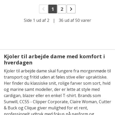
1
2
Side 1 ud af 2
|
36 ud af 50 varer
Kjoler til arbejde dame med komfort i
hverdagen
Kjoler til arbejde dame skal fungere fra morgenmøde til
transport og fritid uden at føles stive eller upraktiske.
Her finder du klassiske snit, rolige farver som sort, hvid
og marine samt modeller, der er lette at style med
cardigan, blazer eller en enkel T-shirt. Brands som
Sunwill, CC55 - Clipper Corporate, Claire Woman, Cutter
& Buck og Clique giver mulighed for et rent,
professionelt udtryk med fokus på pasform og