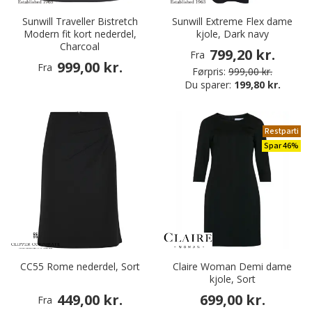
Sunwill Traveller Bistretch
Sunwill Extreme Flex dame
Modern fit kort nederdel,
kjole, Dark navy
Charcoal
799,20 kr.
Fra
999,00 kr.
Fra
Førpris:
999,00 kr.
Du sparer:
199,80 kr.
Restparti
Spar 46%
CC55 Rome nederdel, Sort
Claire Woman Demi dame
kjole, Sort
449,00 kr.
699,00 kr.
Fra