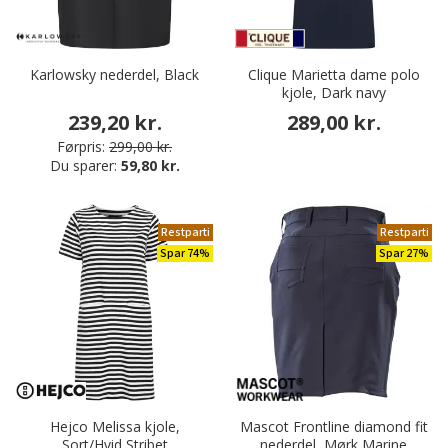
Karlowsky nederdel, Black
Clique Marietta dame polo
kjole, Dark navy
239,20 kr.
289,00 kr.
Førpris:
299,00 kr.
Du sparer:
59,80 kr.
Restparti
Restparti
Spar 74%
Spar 27%
Hejco Melissa kjole,
Mascot Frontline diamond fit
Sort/Hvid Stribet
nederdel, Mørk Marine