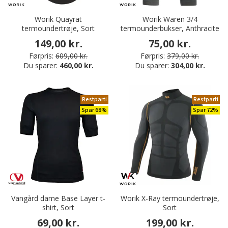
Worik Quayrat
Worik Waren 3/4
termoundertrøje, Sort
termounderbukser, Anthracite
149,00 kr.
75,00 kr.
Førpris:
609,00 kr.
Førpris:
379,00 kr.
Du sparer:
460,00 kr.
Du sparer:
304,00 kr.
Restparti
Restparti
Spar 68%
Spar 72%
Vangàrd dame Base Layer t-
Worik X-Ray termoundertrøje,
shirt, Sort
Sort
69,00 kr.
199,00 kr.