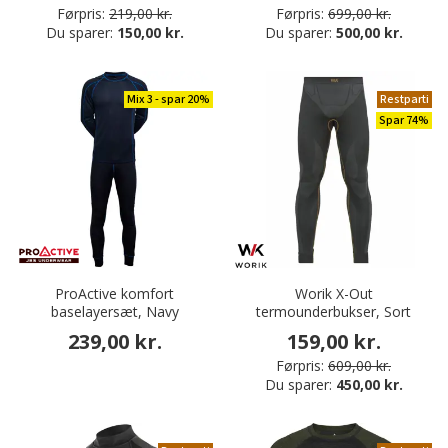
Førpris:
219,00 kr.
Førpris:
699,00 kr.
Du sparer:
150,00 kr.
Du sparer:
500,00 kr.
Mix 3 - spar 20%
Restparti
Spar 74%
ProActive komfort
Worik X-Out
baselayersæt, Navy
termounderbukser, Sort
239,00 kr.
159,00 kr.
Førpris:
609,00 kr.
Du sparer:
450,00 kr.