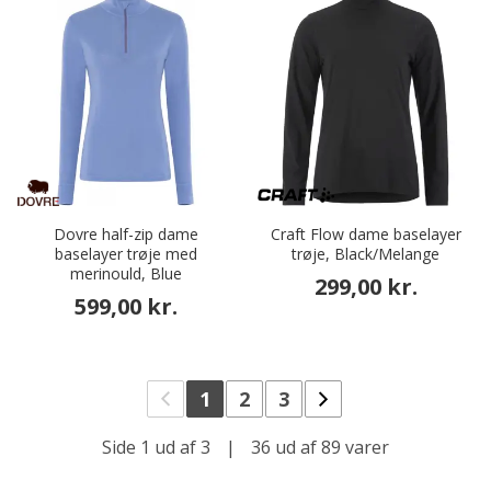
Dovre half-zip dame
Craft Flow dame baselayer
baselayer trøje med
trøje, Black/Melange
merinould, Blue
299,00 kr.
599,00 kr.
1
2
3
Side 1 ud af 3
|
36 ud af 89 varer