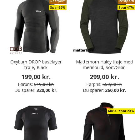
Restparti
Restparti
Spar 62%
Spar 47%
Oxyburn DROP baselayer
Matterhorn Haley trøje med
trøje, Black
merinould, Sort/Grøn
199,00 kr.
299,00 kr.
Førpris:
519,00 kr.
Førpris:
559,00 kr.
Du sparer:
320,00 kr.
Du sparer:
260,00 kr.
Mix 3 - spar 20%