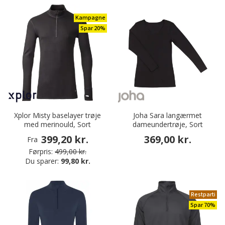
Kampagne
Spar 20%
Xplor Misty baselayer trøje
Joha Sara langærmet
med merinould, Sort
dameundertrøje, Sort
399,20 kr.
369,00 kr.
Fra
Førpris:
499,00 kr.
Du sparer:
99,80 kr.
Restparti
Spar 70%