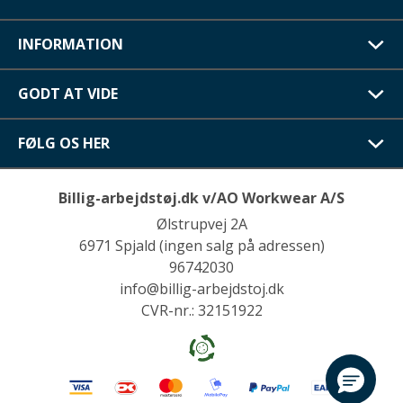
INFORMATION
GODT AT VIDE
FØLG OS HER
Billig-arbejdstøj.dk v/AO Workwear A/S
Ølstrupvej 2A
6971 Spjald (ingen salg på adressen)
96742030
info@billig-arbejdstoj.dk
CVR-nr.: 32151922