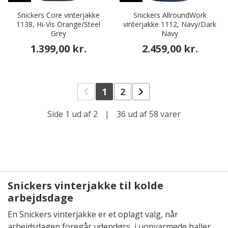
Snickers Core vinterjakke
Snickers AllroundWork
1138, Hi-Vis Orange/Steel
vinterjakke 1112, Navy/Dark
Grey
Navy
1.399,00 kr.
2.459,00 kr.
1
2
Side 1 ud af 2
|
36 ud af 58 varer
Snickers vinterjakke til kolde
arbejdsdage
En Snickers vinterjakke er et oplagt valg, når
arbejdsdagen foregår udendørs, i uopvarmede haller