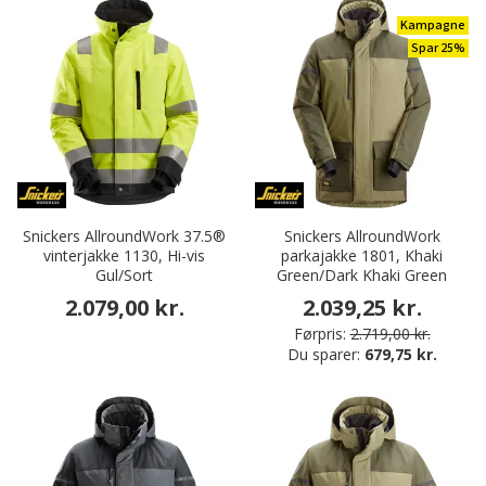
Kampagne
Spar 25%
Snickers AllroundWork 37.5®
Snickers AllroundWork
vinterjakke 1130, Hi-vis
parkajakke 1801, Khaki
Gul/Sort
Green/Dark Khaki Green
2.079,00 kr.
2.039,25 kr.
Førpris:
2.719,00 kr.
Du sparer:
679,75 kr.