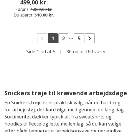
499,00 kr.
Førpris:
1.009,00 kr.
Du sparer:
510,00 kr.
...
1
2
5
Side 1 ud af 5
|
36 ud af 160 varer
Snickers trøje til krævende arbejdsdage
En Snickers trøje er et praktisk valg, når du har brug
for arbejdstøj, der kan følge med gennem en lang dag.
Sortimentet dækker typisk alt fra sweatshirts og
hoodies til fleece og lette mellemlag, så du kan vælge
efter både temperatur, arbejdsopgave og personlige