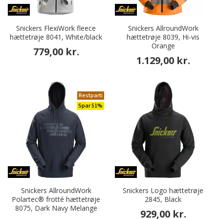
Snickers FlexiWork fleece
Snickers AllroundWork
hættetrøje 8041, White/black
hættetrøje 8039, Hi-vis
Orange
779,00 kr.
1.129,00 kr.
Restparti
Spar 51%
Snickers AllroundWork
Snickers Logo hættetrøje
Polartec® frotté hættetrøje
2845, Black
8075, Dark Navy Melange
929,00 kr.