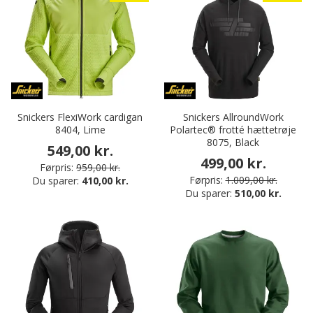
Snickers FlexiWork cardigan
Snickers AllroundWork
8404, Lime
Polartec® frotté hættetrøje
8075, Black
549,00 kr.
499,00 kr.
Førpris:
959,00 kr.
Førpris:
1.009,00 kr.
Du sparer:
410,00 kr.
Du sparer:
510,00 kr.