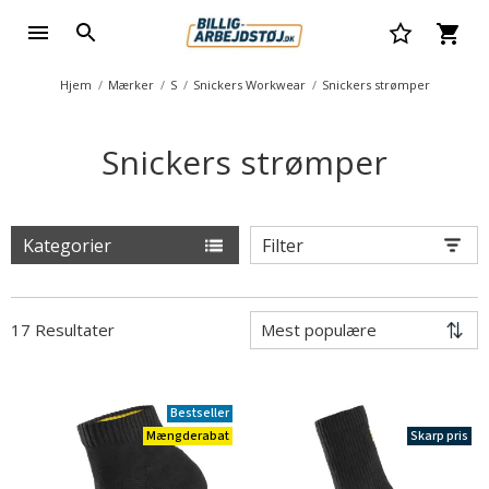
Hjem
Mærker
S
Snickers Workwear
Snickers strømper
Snickers strømper
Kategorier
Filter
17 Resultater
Bestseller
Mængderabat
Skarp pris