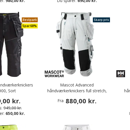
er:
980,00 kr.
Du sparer:
690,00 kr.
Restparti
Skarp pris
Spar 68%
åndværkerknickers
Mascot Advanced
900, Sort
håndværkerknickers full stretch,
hån
Hvid
,00 kr.
880,00 kr.
Fra
s:
949,00 kr.
er:
650,00 kr.