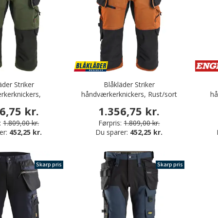
äder Striker
Blåkläder Striker
kerknickers,
håndværkerknickers, Rust/sort
hå
grøn/sort
6,75 kr.
1.356,75 kr.
:
1.809,00 kr.
Førpris:
1.809,00 kr.
er:
452,25 kr.
Du sparer:
452,25 kr.
Skarp pris
Skarp pris