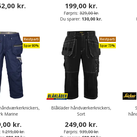
Sort
2,00 kr.
199,00 kr.
Førpris:
329,00 kr.
ng
Du sparer:
130,00 kr.
Restparti
Restparti
tøj
Spar 80%
Spar 73%
håndværkerknickers,
Blåkläder håndværkerknickers,
k Marine
Sort
hånd
,00 kr.
249,00 kr.
:
1.219,00 kr.
Førpris:
939,00 kr.