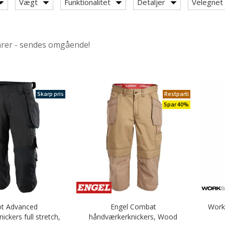
Vægt
Funktionalitet
Detaljer
Velegnet t
arer - sendes omgående!
Skarp pris
Restparti
ategory: Håndværkerknickers
Spar 40%
bejdsknickers
sknickers
nickers med stretch
t Advanced
Engel Combat
Work
ckers full stretch,
håndværkerknickers, Wood