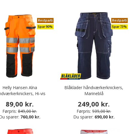
Restparti
Restparti
Spar 90%
Spar 73%
Helly Hansen Alna
Blåkläder håndværkerknickers,
dværkerknickers, Hi-vis
Marineblå
Orange/charcoal
89,00 kr.
249,00 kr.
Førpris:
849,00 kr.
Førpris:
939,00 kr.
Du sparer:
760,00 kr.
Du sparer:
690,00 kr.