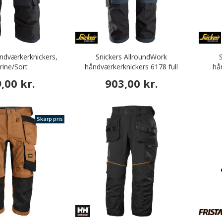
åndværkerknickers,
Snickers AllroundWork
ine/Sort
håndværkerknickers 6178 full
hå
stretch, Navy/black
,00 kr.
903,00 kr.
Skarp pris