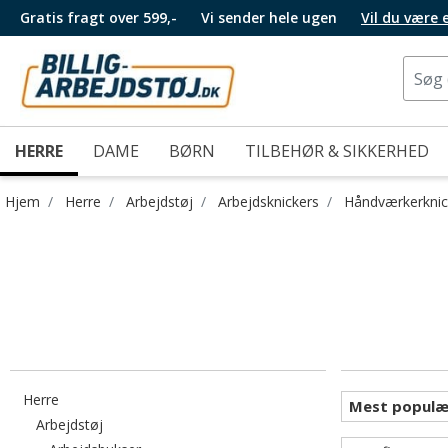
Gratis fragt over 599,-
Vi sender hele ugen
Vil du være
HERRE
DAME
BØRN
TILBEHØR & SIKKERHED
Hjem
Herre
Arbejdstøj
Arbejdsknickers
Håndværkerknic
Filtrér efter category: Herre
Herre
Filtrér efter category: Arbejdstøj
Arbejdstøj