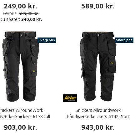
249,00 kr.
589,00 kr.
Førpris:
589,00 kr.
Du sparer:
340,00 kr.
Skarp pris
Skarp pris
Snickers AllroundWork
Snickers AllroundWork
værkerknickers 6178 full
håndværkerknickers 6142, Sort
stretch, Black/Black
903,00 kr.
943,00 kr.