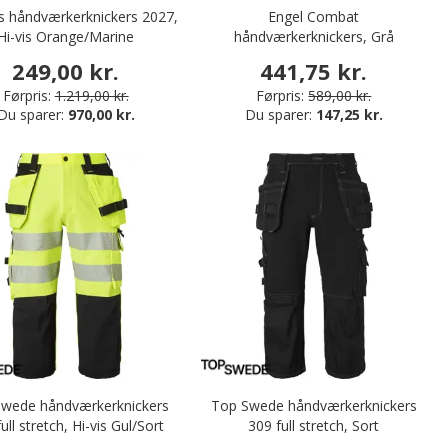
ds håndværkerknickers 2027,
Engel Combat
Hi-vis Orange/Marine
håndværkerknickers, Grå
249,00 kr.
441,75 kr.
Førpris:
1.219,00 kr.
Førpris:
589,00 kr.
Du sparer:
970,00 kr.
Du sparer:
147,25 kr.
wede håndværkerknickers
Top Swede håndværkerknickers
ull stretch, Hi-vis Gul/Sort
309 full stretch, Sort