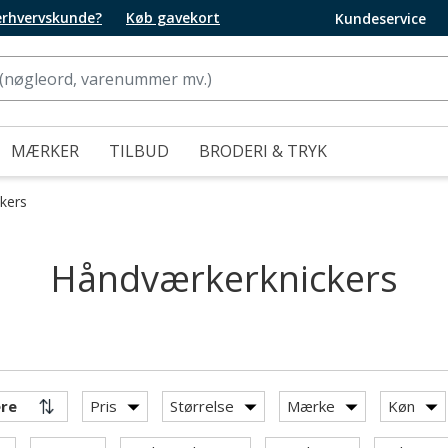
 erhvervskunde?
Køb gavekort
Kundeservice
MÆRKER
TILBUD
BRODERI & TRYK
kers
Håndværkerknickers
Pris
Størrelse
Mærke
Køn