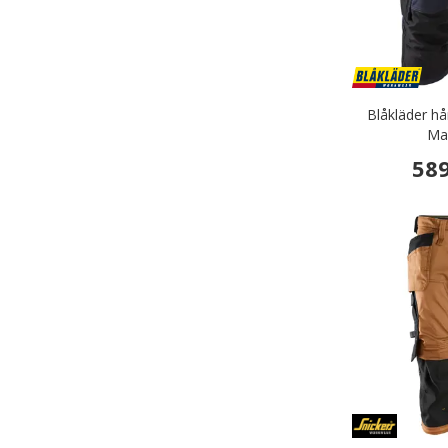
Blåkläder h
Mar
589