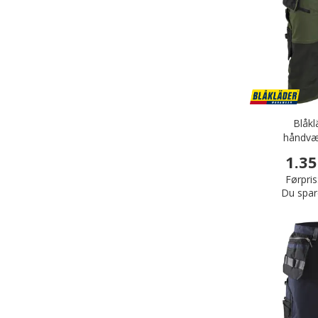
Blåkl
håndvær
Skov
1.35
Førpris
Du spar