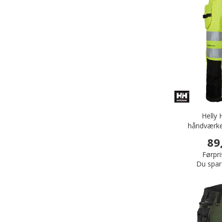
Helly
håndværker
gul
89
Førpri
Du spar