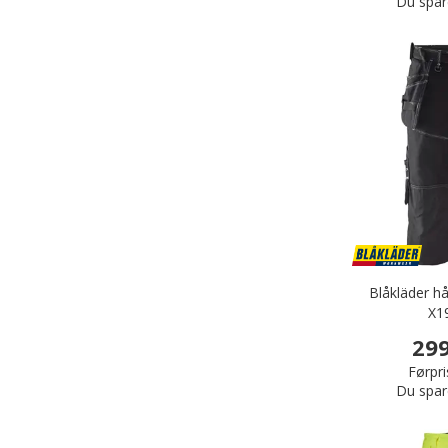
Du spar
Blåkläder h
X1
299
Førpri
Du spar