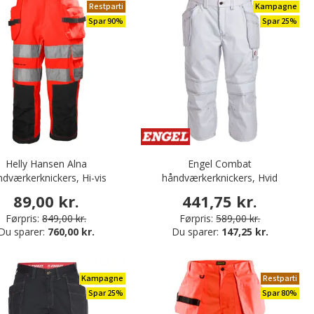
Restparti
Kampagne
Spar 90%
Spar 25%
Helly Hansen Alna
Engel Combat
dværkerknickers, Hi-vis
håndværkerknickers, Hvid
rød/charcoal
89,00 kr.
441,75 kr.
Førpris:
849,00 kr.
Førpris:
589,00 kr.
Du sparer:
760,00 kr.
Du sparer:
147,25 kr.
Kampagne
Restparti
Spar 25%
Spar 80%