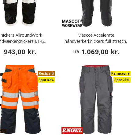
Snickers AllroundWork
Mascot Accelerate
ndværkerknickers 6142,
håndværkerknickers full stretch,
Hvid/Sort
Sort
943,00 kr.
1.069,00 kr.
Fra
Restparti
Kampagne
Spar 80%
Spar 25%