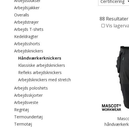
Filtrér efter category: Arbejdsbukser
Arbejdsbukser
Certificering
Filtrér efter category: Arbejdsjakker
Arbejdsjakker
Filtrér efter category: Overalls
Overalls
88 Resultater
Filtrér efter category: Arbejdstrøjer
Arbejdstrøjer
Vis lagerv
Filtrér efter category: Arbejds T-shirts
Arbejds T-shirts
Filtrér efter category: Kedeldragter
Kedeldragter
Filtrér efter category: Arbejdsshorts
Arbejdsshorts
Filtrér efter category: Arbejdsknickers
Arbejdsknickers
valgte I øjeblikket sorteret efter c
Håndværkerknickers
Filtrér efter category: Klassiske ar
Klassiske arbejdsknickers
Filtrér efter category: Refleks arbejd
Refleks arbejdsknickers
Filtrér efter category: Arbejdsk
Arbejdsknickers med stretch
Filtrér efter category: Arbejds poloshirts
Arbejds poloshirts
Filtrér efter category: Arbejdsskjorter
Arbejdsskjorter
Filtrér efter category: Arbejdsveste
Arbejdsveste
Filtrér efter category: Regntøj
Regntøj
Filtrér efter category: Termoundertøj
Termoundertøj
Masco
Filtrér efter category: Termotøj
Termotøj
håndværkerkni