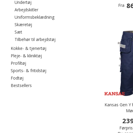
Filtrér efter category: Undertøj
Undertøj
86
Fra
Filtrér efter category: Arbejdskitler
Arbejdskitler
Filtrér efter category: Uniformsbeklædni
Uniformsbeklædning
Filtrér efter category: Skæretøj
Skæretøj
Filtrér efter category: Sæt
Sæt
Filtrér efter category: Tilbehør til arbejds
Tilbehør til arbejdstøj
Filtrér efter category: Kokke- & tjenertøj
Kokke- & tjenertøj
Filtrér efter category: Pleje- & kliniktøj
Pleje- & kliniktøj
Filtrér efter category: Profiltøj
Profiltøj
Filtrér efter category: Sports- & fritidstøj
Sports- & fritidstøj
Filtrér efter category: Fodtøj
Fodtøj
Filtrér efter category: Bestsellers
Bestsellers
Kansas Gen Y 
Mør
239
Førpris