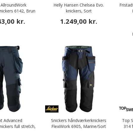
 AllroundWork
Helly Hansen Chelsea Evo.
Frista
ickers 6142, Brun
knickers, Sort
3,00 kr.
1.249,00 kr.
t Advanced
Snickers håndværkerknickers
Top S
ckers full stretch,
FlexiWork 6905, Marine/Sort
314 f
k Marine