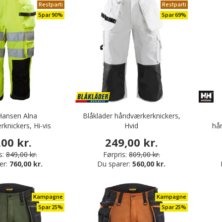
Restparti
Restparti
Spar 90%
Spar 69%
 Hansen Alna
Blåkläder håndværkerknickers,
knickers, Hi-vis
Hvid
hån
/charcoal
,00 kr.
249,00 kr.
s:
849,00 kr.
Førpris:
809,00 kr.
er:
760,00 kr.
Du sparer:
560,00 kr.
Kampagne
Kampagne
Spar 25%
Spar 25%