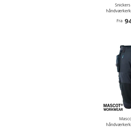
Snickers
håndværkerkn
94
Fra
Masco
håndværkerkni
Mør