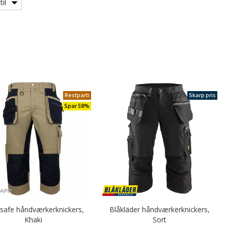
il
Restparti
Skarp pris
Spar 58%
safe håndværkerknickers,
Blåkläder håndværkerknickers,
Khaki
Sort