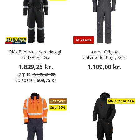
Blåkläder vinterkedeldragt,
Kramp Original
Sort/Hi-Vis Gul
vinterkedeldragt, Sort
1.829,25 kr.
1.109,00 kr.
Førpris:
2.439,00 kr.
Du sparer:
609,75 kr.
Restparti
Mix 3 - spar 20%
Spar 72%