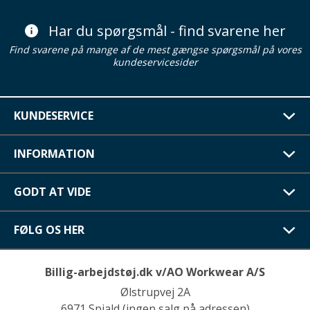
Har du spørgsmål - find svarene her
Find svarene på mange af de mest gængse spørgsmål på vores
kundeservicesider
KUNDESERVICE
INFORMATION
GODT AT VIDE
FØLG OS HER
Billig-arbejdstøj.dk v/AO Workwear A/S
Ølstrupvej 2A
6971 Spjald (ingen salg på adressen)