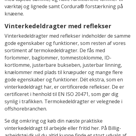
værktøj og lignede samt Cordura® forstærkning på
knæene.
Vinterkedeldragter med reflekser
Vinterkedeldragter med reflekser indeholder de samme
gode egenskaber og funktioner, som resten af vores
sortiment af termokedeldragter. De fås med
forlommer, baglommer, tommestoklomme, ID-
kortlomme, justerbare bukseben, justerbar linning,
knælommer med plads til knæpuder og mange flere
gode egenskaber og funktioner. Dét ekstra, som en
vinterkedeldragt har, er certificerede reflekser. De er
certificeret i henhold til EN ISO 20471, som gør dig
synlig i trafikken. Termokedeldragter er velegnede i
offshorebranchen.
Se dig omkring og køb din næste praktiske
vinterkedeldragt til arbejde eller fritid her. På Billig-
arbejdstøj.dk vil du altid kunne finde et stort udvalg af