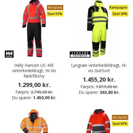
Restparti
Kampagne
Spar 53%
Spar 20%
Helly Hansen UC-ME
Lyngsøe vinterkedeldragt, Hi-
vinterkedeldragt, Hi-Vis
vis Gul/Sort
Rød/Ebony
1.455,20 kr.
1.299,00 kr.
Førpris:
1.819,00 kr.
Førpris:
2.749,00 kr.
Du sparer:
363,80 kr.
Du sparer:
1.450,00 kr.
Restparti
Spar 63%