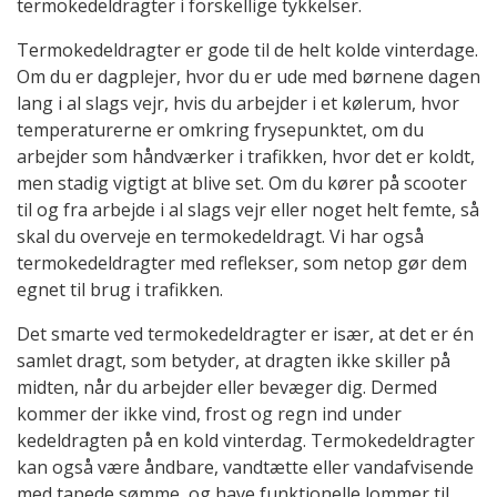
termokedeldragter i forskellige tykkelser.
Termokedeldragter er gode til de helt kolde vinterdage.
Om du er dagplejer, hvor du er ude med børnene dagen
lang i al slags vejr, hvis du arbejder i et kølerum, hvor
temperaturerne er omkring frysepunktet, om du
arbejder som håndværker i trafikken, hvor det er koldt,
men stadig vigtigt at blive set. Om du kører på scooter
til og fra arbejde i al slags vejr eller noget helt femte, så
skal du overveje en termokedeldragt. Vi har også
termokedeldragter med reflekser, som netop gør dem
egnet til brug i trafikken.
Det smarte ved termokedeldragter er især, at det er én
samlet dragt, som betyder, at dragten ikke skiller på
midten, når du arbejder eller bevæger dig. Dermed
kommer der ikke vind, frost og regn ind under
kedeldragten på en kold vinterdag. Termokedeldragter
kan også være åndbare, vandtætte eller vandafvisende
med tapede sømme, og have funktionelle lommer til