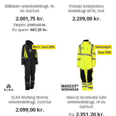
Blåkläder vinterkedeldragt, Hi-
Fristads beskyttelses
vis Gul/Sort
kedeldragt 8018, Sort
2.001,75 kr.
2.239,00 kr.
Førpris:
2.669,00 kr.
Du sparer:
667,25 kr.
Mix 3 - spar 20%
Kampagne
Spar 20%
ELKA Working Xtreme
Mascot Accelerate Safe
vinterkedeldragt, Sort/Gul
vinterkedeldragt, Hi-vis
Gul/Sort
2.099,00 kr.
2.351,20 kr.
Fra