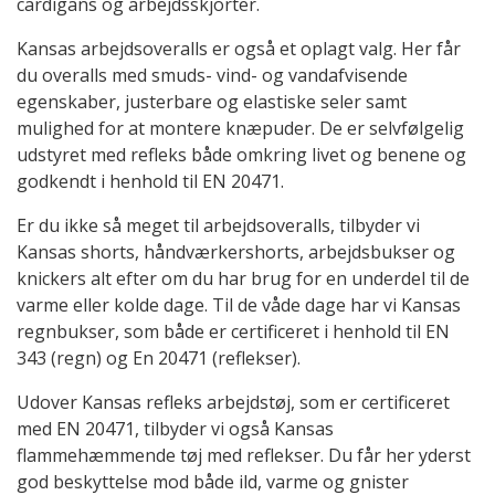
cardigans og arbejdsskjorter.
Kansas arbejdsoveralls er også et oplagt valg. Her får
du overalls med smuds- vind- og vandafvisende
egenskaber, justerbare og elastiske seler samt
mulighed for at montere knæpuder. De er selvfølgelig
udstyret med refleks både omkring livet og benene og
godkendt i henhold til EN 20471.
Er du ikke så meget til arbejdsoveralls, tilbyder vi
Kansas shorts, håndværkershorts, arbejdsbukser og
knickers alt efter om du har brug for en underdel til de
varme eller kolde dage. Til de våde dage har vi Kansas
regnbukser, som både er certificeret i henhold til EN
343 (regn) og En 20471 (reflekser).
Udover Kansas refleks arbejdstøj, som er certificeret
med EN 20471, tilbyder vi også Kansas
flammehæmmende tøj med reflekser. Du får her yderst
god beskyttelse mod både ild, varme og gnister