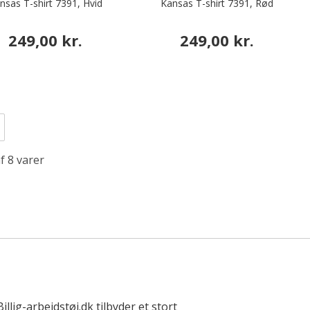
nsas T-shirt 7391, Hvid
Kansas T-shirt 7391, Rød
249,00 kr.
249,00 kr.
f 8 varer
llig-arbejdstøj.dk tilbyder et stort