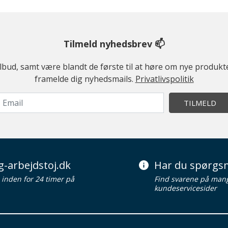
Tilmeld nyhedsbrev 📫
ilbud, samt være blandt de første til at høre om nye produk
framelde dig nyhedsmails.
Privatlivspolitik
TILMELD
g-arbejdstoj.dk
Har du spørgsm
d inden for 24 timer på
Find svarene på man
kundeservicesider