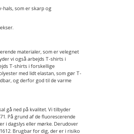
v-hals, som er skarp og
lekser.
orterende materialer, som er velegnet
yder vi også arbejds T-shirts i
jds T-shirts i forskellige
lyester med lidt elastan, som gør T-
dbar, og derfor god til de varme
l gå ned på kvalitet. Vi tilbyder
471. På grund af de fluorescerende
 er i dagslys eller mørke. Derudover
2. Brugbar for dig, der er i risiko