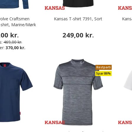
r
olve Craftsmen
Kansas T-shirt 7391, Sort
Kans
shirt, Marine/Mørk
Marine
,00 kr.
249,00 kr.
s:
469,00 kr.
er:
370,00 kr.
Restparti
Spar 86%