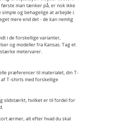
t første man tænker på, er nok ikke
 simple og behagelige at arbejde i.
get mere end det - de kan nemlig
t i de forskellige varianter,
elser og modeller fra Kansas. Tag et
idstærke metervarer.
lle præferencer til materialet, din T-
g af T-shirts med forskellige
lidstærkt, hvilket er til fordel for
d.
rt ærmer, alt efter hvad du skal