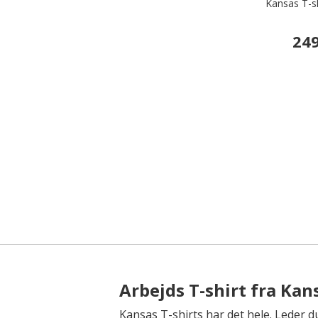
Kansas T-s
249
Arbejds T-shirt fra Kan
Kansas T-shirts har det hele. Leder du