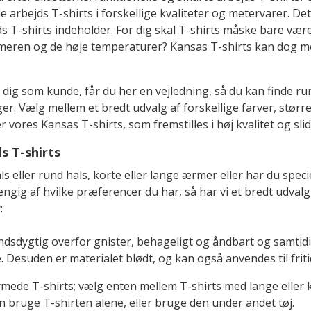
rbejds T-shirts i forskellige kvaliteter og metervarer. De
s T-shirts indeholder. For dig skal T-shirts måske bare være
ren og de høje temperaturer? Kansas T-shirts kan dog me
dig som kunde, får du her en vejledning, så du kan finde rund
ger. Vælg mellem et bredt udvalg af forskellige farver, størr
er vores Kansas T-shirts, som fremstilles i høj kvalitet og sl
s T-shirts
 eller rund hals, korte eller lange ærmer eller har du specie
fhængig af hvilke præferencer du har, så har vi et bredt udval
:
sdygtig overfor gnister, behageligt og åndbart og samtidig s
. Desuden er materialet blødt, og kan også anvendes til friti
de T-shirts; vælg enten mellem T-shirts med lange eller ko
n bruge T-shirten alene, eller bruge den under andet tøj.