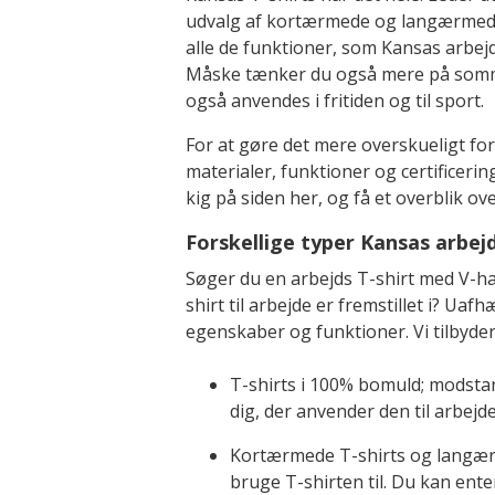
udvalg af kortærmede og langærmede a
alle de funktioner, som Kansas arbejd
Måske tænker du også mere på somme
også anvendes i fritiden og til sport.
For at gøre det mere overskueligt for 
materialer, funktioner og certificerin
kig på siden her, og få et overblik ov
Forskellige typer Kansas arbejd
Søger du en arbejds T-shirt med V-hals
shirt til arbejde er fremstillet i? Ua
egenskaber og funktioner. Vi tilbyder
T-shirts i 100% bomuld; modstand
dig, der anvender den til arbejde
Kortærmede T-shirts og langærme
bruge T-shirten til. Du kan ente