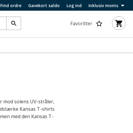
Find ordre
Gavekort saldo
Log ind
Inklusiv moms
Favoritter
er mod solens UV-stråler,
slidstærke Kansas T-shirts
 sammen med den Kansas T-