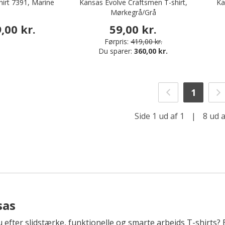
hirt 7391, Marine
Kansas Evolve Craftsmen T-shirt,
Ka
Mørkegrå/Grå
,00 kr.
59,00 kr.
Førpris:
419,00 kr.
Du sparer:
360,00 kr.
1
Side 1 ud af 1
|
8 ud a
sas
 efter slidstærke, funktionelle og smarte arbejds T-shirts? Bi