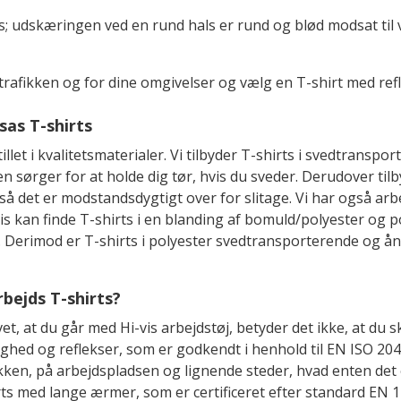
s; udskæringen ved en rund hals er rund og blød modsat til 
i trafikken og for dine omgivelser og vælg en T-shirt med ref
sas T-shirts
illet i kvalitetsmaterialer. Vi tilbyder T-shirts i svedtransp
den sørger for at holde dig tør, hvis du sveder. Derudover tilb
 så det er modstandsdygtigt over for slitage. Vi har også arbe
s kan finde T-shirts i en blanding af bomuld/polyester og po
. Derimod er T-shirts i polyester svedtransporterende og ån
rbejds T-shirts?
t, at du går med Hi-vis arbejdstøj, betyder det ikke, at du ska
ighed og reflekser, som er godkendt i henhold til EN ISO 20
afikken, på arbejdspladsen og lignende steder, hvad enten det
med lange ærmer, som er certificeret efter standard EN 1161