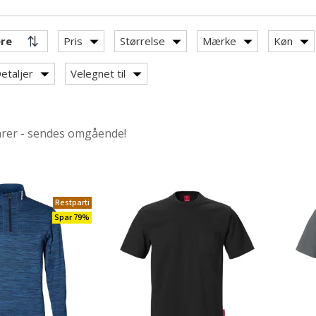
Pris
Størrelse
Mærke
Køn
ker
etaljer
Velegnet til
kser
arer - sendes omgående!
r
ansas T-shirts
Restparti
Spar 79%
 jakker