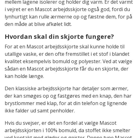
mellem lagene isolerer og holder dig varm. Er det varmt
i vejret er en Mascot arbejdsskjorte også god, fordi du
lynhurtigt kan rulle ærmerne op og fæstne dem, for på
den måde at blive afkølet lidt.
Hvordan skal din skjorte fungere?
For at en Mascot arbejdsskjorte skal kunne holde til
utallige vaske, er den ofte fremstillet i et stof i blandet
kvalitet eksempelvis bomuld og polyester. Ved at vælge
sådan en Mascot arbejdsskjorte får du en skjorte, der
kan holde længe.
Den klassiske arbejdsskjorte har detaljer som ærmer,
der kan smøges op og fastgøres med en knap, den har
brystlommer med klap, for at din telefon og lignende
ikke falder ud samt penholder.
Hvis du svejser, er det en fordel at vælge Mascot
arbejdsskjorten i 100% bomuld, da stoffet ikke smelter
ved kontakt med gløder og gnister. Denne type Mascot