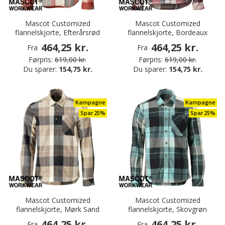
Mascot Customized
Mascot Customized
flannelskjorte, Efterårsrød
flannelskjorte, Bordeaux
464,25 kr.
464,25 kr.
Fra
Fra
Førpris:
619,00 kr.
Førpris:
619,00 kr.
Du sparer:
154,75 kr.
Du sparer:
154,75 kr.
Kampagne
Kampagne
Spar 25%
Spar 25%
Mascot Customized
Mascot Customized
flannelskjorte, Mørk Sand
flannelskjorte, Skovgrøn
464,25 kr.
464,25 kr.
Fra
Fra