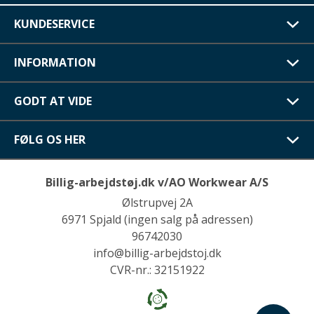
KUNDESERVICE
INFORMATION
GODT AT VIDE
FØLG OS HER
Billig-arbejdstøj.dk v/AO Workwear A/S
Ølstrupvej 2A
6971 Spjald (ingen salg på adressen)
96742030
info@billig-arbejdstoj.dk
CVR-nr.: 32151922