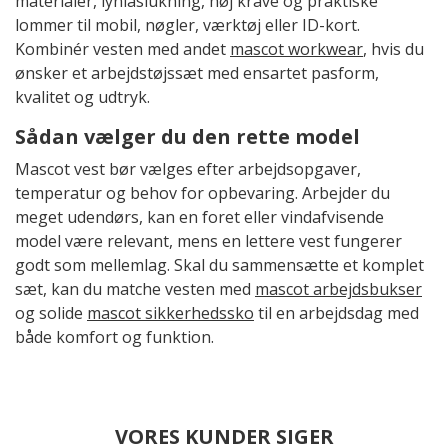
materialer, lynlåslukning, høj krave og praktiske
lommer til mobil, nøgler, værktøj eller ID-kort.
Kombinér vesten med andet
mascot workwear
, hvis du
ønsker et arbejdstøjssæt med ensartet pasform,
kvalitet og udtryk.
Sådan vælger du den rette model
Mascot vest bør vælges efter arbejdsopgaver,
temperatur og behov for opbevaring. Arbejder du
meget udendørs, kan en foret eller vindafvisende
model være relevant, mens en lettere vest fungerer
godt som mellemlag. Skal du sammensætte et komplet
sæt, kan du matche vesten med
mascot arbejdsbukser
og solide
mascot sikkerhedssko
til en arbejdsdag med
både komfort og funktion.
VORES KUNDER SIGER