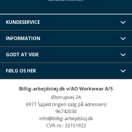
KUNDESERVICE
INFORMATION
GODT AT VIDE
FØLG OS HER
Billig-arbejdstøj.dk v/AO Workwear A/S
Ølstrupvej 2A
6971 Spjald (ingen salg på adressen)
96742030
info@billig-arbejdstoj.dk
CVR-nr.: 32151922