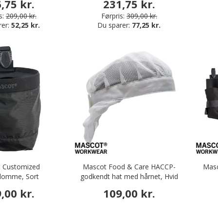
,75 kr.
231,75 kr.
s:
209,00 kr.
Førpris:
309,00 kr.
rer:
52,25 kr.
Du sparer:
77,25 kr.
 Customized
Mascot Food & Care HACCP-
Masc
lomme, Sort
godkendt hat med hårnet, Hvid
,00 kr.
109,00 kr.