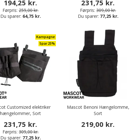
194,25 kr.
231,75 kr.
Førpris:
259,00 kr.
Førpris:
309,00 kr.
Du sparer:
64,75 kr.
Du sparer:
77,25 kr.
Kampagne
Spar 25%
ot Customized elektriker
Mascot Benoni Hængelomme,
hængelommer, Sort
Sort
231,75 kr.
219,00 kr.
Førpris:
309,00 kr.
Du sparer:
77,25 kr.