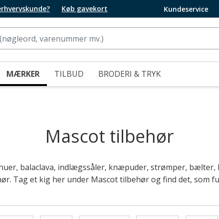
 erhvervskunde?
Køb gavekort
Kundeservice
MÆRKER
TILBUD
BRODERI & TRYK
Mascot tilbehør
 huer, balaclava, indlægssåler, knæpuder, strømper, bælter
ør. Tag et kig her under Mascot tilbehør og find det, som ful