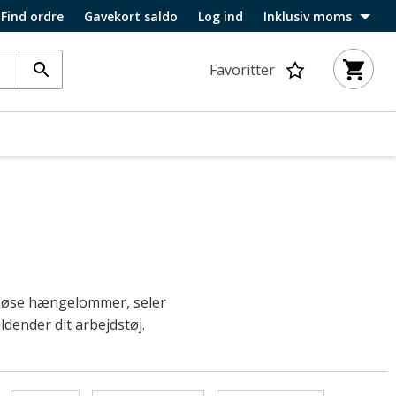
Find ordre
Gavekort saldo
Log ind
Inklusiv moms
Favoritter
, løse hængelommer, seler
dender dit arbejdstøj.