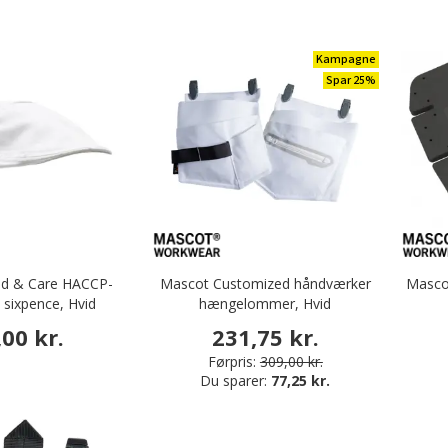
Kampagne
Spar 25%
d & Care HACCP-
Mascot Customized håndværker
Mascot
 sixpence, Hvid
hængelommer, Hvid
,00 kr.
231,75 kr.
Førpris:
309,00 kr.
Du sparer:
77,25 kr.