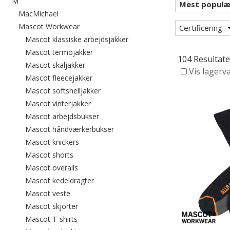
Filtrér efter category: M
M
Filtrér efter category: MacMichael
MacMichael
Filtrér efter category: Mascot Workwear
Mascot Workwear
Certificering
Filtrér efter category: Mascot 
Mascot klassiske arbejdsjakker
Filtrér efter category: Mascot termojakke
Mascot termojakker
104 Resultate
Filtrér efter category: Mascot skaljakker
Mascot skaljakker
Vis lagerv
Filtrér efter category: Mascot fleecejakke
Mascot fleecejakker
Filtrér efter category: Mascot softshell
Mascot softshelljakker
Filtrér efter category: Mascot vinterjakker
Mascot vinterjakker
Filtrér efter category: Mascot arbejdsb
Mascot arbejdsbukser
Filtrér efter category: Mascot hån
Mascot håndværkerbukser
Filtrér efter category: Mascot knickers
Mascot knickers
Filtrér efter category: Mascot shorts
Mascot shorts
Filtrér efter category: Mascot overalls
Mascot overalls
Filtrér efter category: Mascot kedeldragt
Mascot kedeldragter
Filtrér efter category: Mascot veste
Mascot veste
Filtrér efter category: Mascot skjorter
Mascot skjorter
Filtrér efter category: Mascot T-shirts
Mascot T-shirts