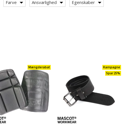
Farve
Ansvarlighed
Egenskaber
Mængderabat
Kampagne
Spar 25%