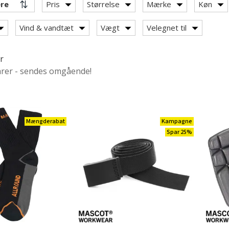
Pris
Størrelse
Mærke
Køn
Vind & vandtæt
Vægt
Velegnet til
klassiske arbejdsjakker
r
r
arer - sendes omgående!
r
jakker
ukser
Mængderabat
Kampagne
dværkerbukser
Spar 25%
er