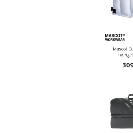
Mascot Cu
hængel
309