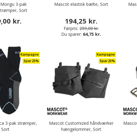
 Mongu 3-pak
Mascot elastisk bælte, Sort
Mas
strømper, Sort
,00 kr.
194,25 kr.
Førpris:
259,00 kr.
Du sparer:
64,75 kr.
dssko
Kampagne
Kampagne
tøvler & sikkerhedsstøvletter
Spar 25%
Spar 25%
kerhedssandaler
Mascot tilbehør
a 3-pak strømper,
Mascot Customized håndværker
Mascot
Sort
hængelommer, Sort