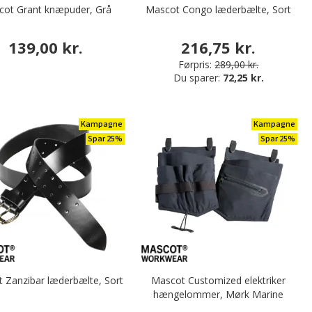
cot Grant knæpuder, Grå
Mascot Congo læderbælte, Sort
139,00 kr.
216,75 kr.
Førpris:
289,00 kr.
Du sparer:
72,25 kr.
Kampagne
Kampagne
Spar 25%
Spar 25%
 Zanzibar læderbælte, Sort
Mascot Customized elektriker
hængelommer, Mørk Marine